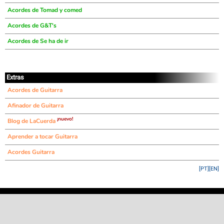
Acordes de Tomad y comed
Acordes de G&T's
Acordes de Se ha de ir
Extras
Acordes de Guitarra
Afinador de Guitarra
¡nuevo!
Blog de LaCuerda
Aprender a tocar Guitarra
Acordes Guitarra
[PT]
[EN]
©
LaCuerda
.net
·
·
·
aviso legal
privacidad
contacto