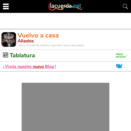
Vuelvo a casa
Aliados
Letra y Acordes de Guitarra. Aprende a tocar esta canción
Tablatura
¡ Visita nuestro
nuevo
Blog !