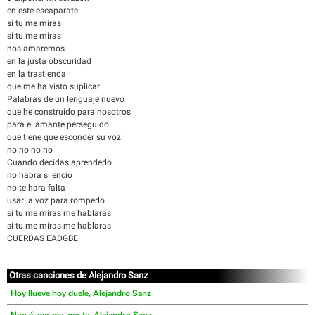
en este escaparate
si tu me miras
si tu me miras
nos amaremos
en la justa obscuridad
en la trastienda
que me ha visto suplicar
Palabras de un lenguaje nuevo
que he construido para nosotros
para el amante perseguido
que tiene que esconder su voz
no no no no
Cuando decidas aprenderlo
no habra silencio
no te hara falta
usar la voz para romperlo
si tu me miras me hablaras
si tu me miras me hablaras
CUERDAS EADGBE
Otras canciones de Alejandro Sanz
Hoy llueve hoy duele, Alejandro Sanz