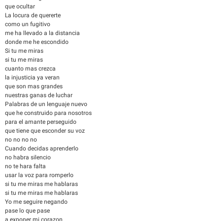
que ocultar
La locura de quererte
como un fugitivo
me ha llevado a la distancia
donde me he escondido
Si tu me miras
si tu me miras
cuanto mas crezca
la injusticia ya veran
que son mas grandes
nuestras ganas de luchar
Palabras de un lenguaje nuevo
que he construido para nosotros
para el amante perseguido
que tiene que esconder su voz
no no no no
Cuando decidas aprenderlo
no habra silencio
no te hara falta
usar la voz para romperlo
si tu me miras me hablaras
si tu me miras me hablaras
Yo me seguire negando
pase lo que pase
a exponer mi corazon