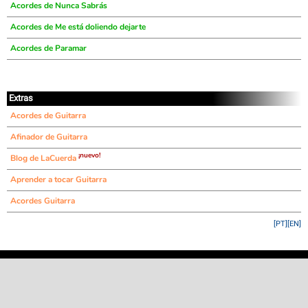
Acordes de Nunca Sabrás
Acordes de Me está doliendo dejarte
Acordes de Paramar
Extras
Acordes de Guitarra
Afinador de Guitarra
¡nuevo!
Blog de LaCuerda
Aprender a tocar Guitarra
Acordes Guitarra
[PT]
[EN]
©
LaCuerda
.net
·
·
·
aviso legal
privacidad
contacto