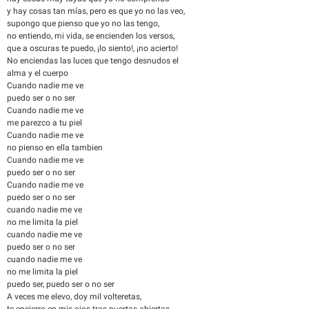
y hay cosas tan mías, pero es que yo no las veo,
supongo que pienso que yo no las tengo,
no entiendo, mi vida, se encienden los versos,
que a oscuras te puedo, ¡lo siento!, ¡no acierto!
No enciendas las luces que tengo desnudos el
alma y el cuerpo
Cuando nadie me ve
puedo ser o no ser
Cuando nadie me ve
me parezco a tu piel
Cuando nadie me ve
no pienso en ella tambien
Cuando nadie me ve
puedo ser o no ser
Cuando nadie me ve
puedo ser o no ser
cuando nadie me ve
no me limita la piel
cuando nadie me ve
puedo ser o no ser
cuando nadie me ve
no me limita la piel
puedo ser, puedo ser o no ser
A veces me elevo, doy mil volteretas,