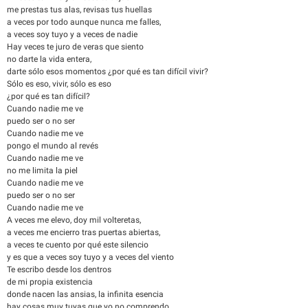
me prestas tus alas, revisas tus huellas
a veces por todo aunque nunca me falles,
a veces soy tuyo y a veces de nadie
Hay veces te juro de veras que siento
no darte la vida entera,
darte sólo esos momentos ¿por qué es tan difícil vivir?
Sólo es eso, vivir, sólo es eso
¿por qué es tan difícil?
Cuando nadie me ve
puedo ser o no ser
Cuando nadie me ve
pongo el mundo al revés
Cuando nadie me ve
no me limita la piel
Cuando nadie me ve
puedo ser o no ser
Cuando nadie me ve
A veces me elevo, doy mil volteretas,
a veces me encierro tras puertas abiertas,
a veces te cuento por qué este silencio
y es que a veces soy tuyo y a veces del viento
Te escribo desde los dentros
de mi propia existencia
donde nacen las ansias, la infinita esencia
hay cosas muy tuyas que yo no comprendo