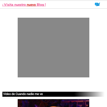
¡ Visita nuestro
nuevo
Blog !
Video de Cuando nadie me ve