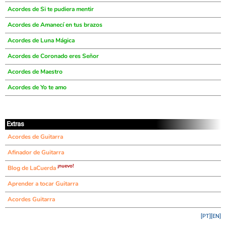
Acordes de Si te pudiera mentir
Acordes de Amanecí en tus brazos
Acordes de Luna Mágica
Acordes de Coronado eres Señor
Acordes de Maestro
Acordes de Yo te amo
Extras
Acordes de Guitarra
Afinador de Guitarra
¡nuevo!
Blog de LaCuerda
Aprender a tocar Guitarra
Acordes Guitarra
[PT]
[EN]