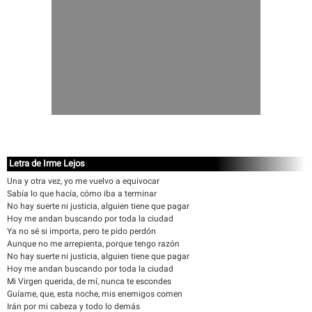
Letra de Irme Lejos
Una y otra vez, yo me vuelvo a equivocar
Sabía lo que hacía, cómo iba a terminar
No hay suerte ni justicia, alguien tiene que pagar
Hoy me andan buscando por toda la ciudad
Ya no sé si importa, pero te pido perdón
Aunque no me arrepienta, porque tengo razón
No hay suerte ni justicia, alguien tiene que pagar
Hoy me andan buscando por toda la ciudad
Mi Virgen querida, de mí, nunca te escondes
Guíame, que, esta noche, mis enemigos comen
Irán por mi cabeza y todo lo demás