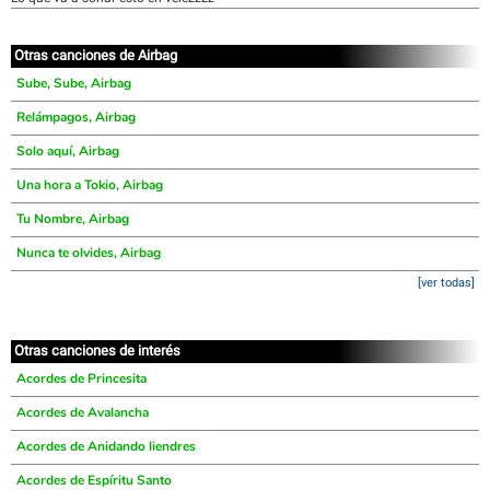
Otras canciones de Airbag
Sube, Sube, Airbag
Relámpagos, Airbag
Solo aquí, Airbag
Una hora a Tokio, Airbag
Tu Nombre, Airbag
Nunca te olvides, Airbag
[ver todas]
Otras canciones de interés
Acordes de Princesita
Acordes de Avalancha
Acordes de Anidando liendres
Acordes de Espíritu Santo