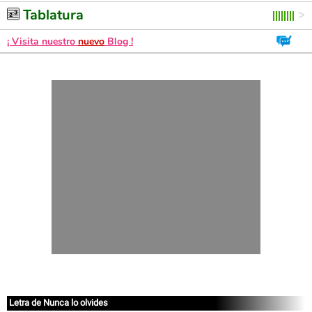
Tablatura
¡ Visita nuestro
nuevo
Blog !
Letra de Nunca lo olvides