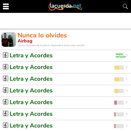
Nunca lo olvides
Airbag
Letra y Acordes de Guitarra. Aprende a tocar esta canción
Letra y Acordes
Letra y Acordes
Letra y Acordes
Letra y Acordes
Letra y Acordes
Letra y Acordes
Letra y Acordes