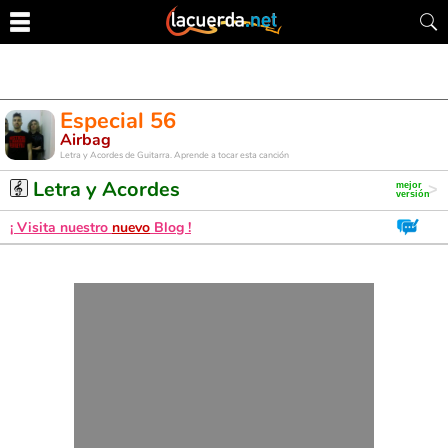
Especial 56
Airbag
Letra y Acordes de Guitarra. Aprende a tocar esta canción
Letra y Acordes
¡ Visita nuestro
nuevo
Blog !