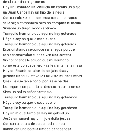
tienda cantina ni graneros
Hay un Leonardo un Mauricio un camilo un alejo
un Juan Carlos hay un hijo de la negra
Que cuando ven que uno esta tomando tragos
se le pega compañero pero no compran ni media
Sirvame un trago señor cantinero
Tranquilo hermano que aquí no hay gotereros
Hágale coy pa que le sepa bueno
Tranquilo hermano que aquí no hay gotereros
Esos cristianos se conocen a la legua porque
son desesperados cuando ven una cerveza
Sin conocerlos le saluda que mi hermano
como esta don caballero y se le sientan a la mesa
Hay un Ricardo un alcelsio un jairo días y
german un tal Gustavo los he visto muchas veces
Que si le sueltan alcohol por las espaldas
le aseguro compadrito se desnucan por lamerse
Sirva un palito señor cantinero
Tranquilo hermano que aquí no hay gotederos
Hágale coy pa que le sepa bueno
Tranquilo hermano que aquí no hay gotederos
Hay un miguel también hay un gabriel un
Jesús un Ismael hay un hijo e doña jesusa
Que son capaces de perder toda la noche
donde ven una botella untada de tape tosa