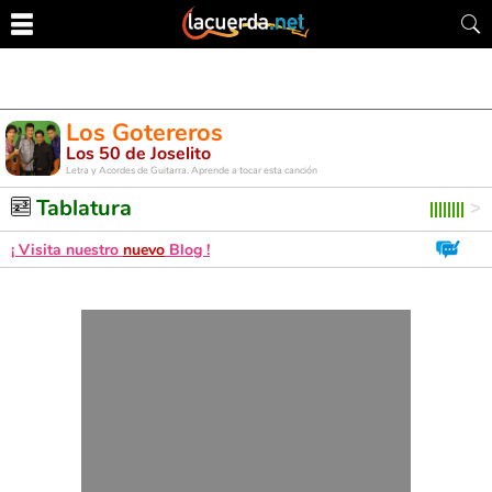
Los Gotereros
Los 50 de Joselito
Letra y Acordes de Guitarra. Aprende a tocar esta canción
Tablatura
¡ Visita nuestro
nuevo
Blog !