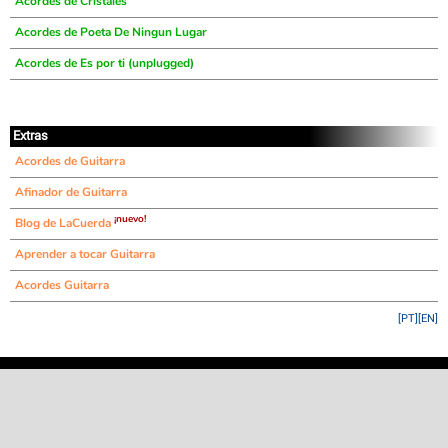
Acordes de Cristales
Acordes de Poeta De Ningun Lugar
Acordes de Es por ti (unplugged)
Extras
Acordes de Guitarra
Afinador de Guitarra
¡nuevo!
Blog de LaCuerda
Aprender a tocar Guitarra
Acordes Guitarra
[PT]
[EN]
©
LaCuerda
.net
·
·
·
aviso legal
privacidad
contacto