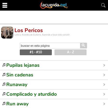
Los Pericos
Letra y Acordes de Guitarra. Aprende a tocar esta canción
⚲
#1 - #10
A - Z
Pupilas lejanas
Sin cadenas
Runaway
Complicado y aturdido
Run away