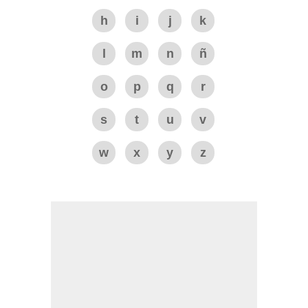
h
i
j
k
l
m
n
ñ
o
p
q
r
s
t
u
v
w
x
y
z