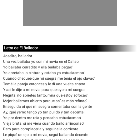
Letra de El Bailador
Joselito, bailador
Una vez bailaba yo con mi novia en el Callao
Yo bailaba cerradito y ella bailaba pegao'
Yo apretaba la cintura y estaba ya entusiasmao'
Cuando chequeé que mi suegra me tenía el ojo clavao'
Tomé la pareja entonces y le di una vuelta entera
Y así le dije a mi novia para que oyera mi suegra
Negrita, no aprietes tanto, mira que estoy sofocao'
Mejor bailemos abierto porque así es más refinao'
Enseguida oí que mi suegra comentaba con la gente
Ay, ¡qué yerno tengo yo tan pulido y tan decente!
Yo por dentro me reía y pensaba entusiasmao'
Vieja bruta, si me viera cuando bailo arrinconao'
Pero para complacerla y seguirle la corriente
Le piqué un ojo a mi novia, seguí bailando decente