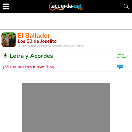
El Bailador
Los 50 de Joselito
Letra y Acordes de Guitarra. Aprende a tocar esta canción
Letra y Acordes
¡ Visita nuestro
nuevo
Blog !