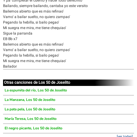
Y pa' completar el cuento y hacer todo derechito
Bailando, siempre bailando, cantaba yo este versito
Bailemos abierto que es más refinao'
Vamo' a bailar suelto, no quiero zampao'
Pegando la hebilla, si bailo pegao'
Mi suegra me mira, me tiene chequiao'
Sigue la parranda
EB Bb x7
Bailemos abierto que es más refinao'
Vamo' a bailar suelto, no quiero zampao'
Pegando la hebilla, si bailo pegao'
Mi suegra me mira, me tiene chequiao'
Bailador
Otras canciones de Los 50 de Joselito
La espumita del río, Los 50 de Joselito
La Manzana, Los 50 de Joselito
La pata pela, Los 50 de Joselito
María Teresa, Los 50 de Joselito
El negro picante, Los 50 de Joselito
[ver todas]