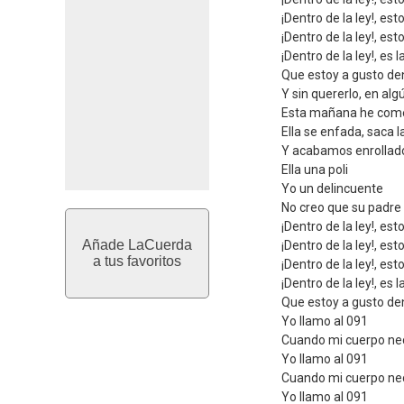
¡Dentro de la ley!, es
¡Dentro de la ley!, es
¡Dentro de la ley!, es 
Que estoy a gusto den
Y sin quererlo, en algú
Esta mañana he comet
Ella se enfada, saca l
Y acabamos enrollad
Ella una poli
Yo un delincuente
No creo que su padre
¡Dentro de la ley!, es
Añade LaCuerda
¡Dentro de la ley!, es
a tus favoritos
¡Dentro de la ley!, es
¡Dentro de la ley!, es 
Que estoy a gusto den
Yo llamo al 091
Cuando mi cuerpo nec
Yo llamo al 091
Cuando mi cuerpo nec
Yo llamo al 091