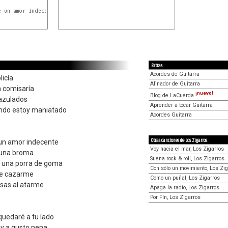
G
 un amor indecente

Extras
Acordes de Guitarra
licía
Afinador de Guitarra
a comisaría
¡nuevo!
Blog de LaCuerda
azulados
Aprender a tocar Guitarra
ndo estoy maniatado
Acordes Guitarra
Otras canciones de Los Zigarros
e un amor indecente
Voy hacia el mar, Los Zigarros
 una broma
Suena rock & roll, Los Zigarros
e una porra de goma
Con sólo un movimiento, Los Zi
 de cazarme
Como un puñal, Los Zigarros
osas al atarme
Apaga la radio, Los Zigarros
Por Fín, Los Zigarros
quedaré a tu lado
toy a gusto nena