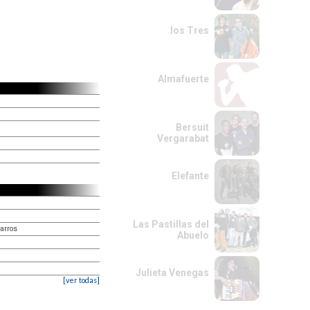
los Tres
Almafuerte
Bersuit
Vergarabat
Elefante
Las Pastillas del
garros
Abuelo
Julieta Venegas
[ver todas]