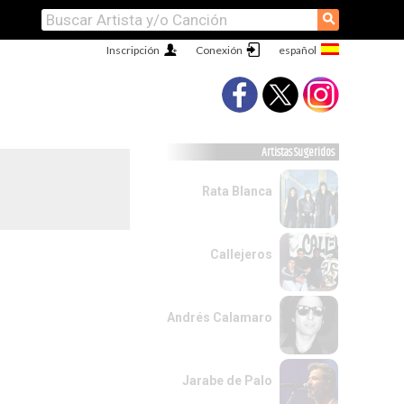
⚲
Inscripción
Conexión
Artistas Sugeridos
Rata Blanca
Callejeros
Andrés Calamaro
Jarabe de Palo