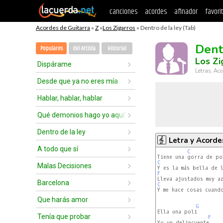
canciones
acordes
afinador
favori
Acordes de Guitarra
»
Z
»
Los Zigarros
» Dentro de la ley (Tab)
Dent
Populares
del Artista
Historial
Los Zi
Dispárame
Letras, Aco
Desde que ya no eres mía
Hablar, hablar, hablar
Qué demonios hago yo aquí?
Dentro de la ley
Letra y Acorde
A todo que sí
C
C
Malas Decisiones
F
Barcelona
C
Que harás amor
G
Ella una poli

Tenía que probar
F
Yo un delincuente
