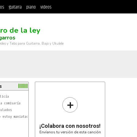
tos
guitarra
piano
videos
ro de la ley
garros
rdes y Tabs para Guitarra, Bajo y Ukulele
s
+
¡Colabora con nosotros!
Envíanos tu versión de esta canción