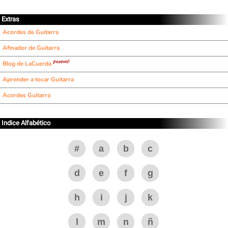
Extras
Acordes de Guitarra
Afinador de Guitarra
¡nuevo!
Blog de LaCuerda
Aprender a tocar Guitarra
Acordes Guitarra
Indice Alfabético
#
a
b
c
d
e
f
g
h
i
j
k
l
m
n
ñ