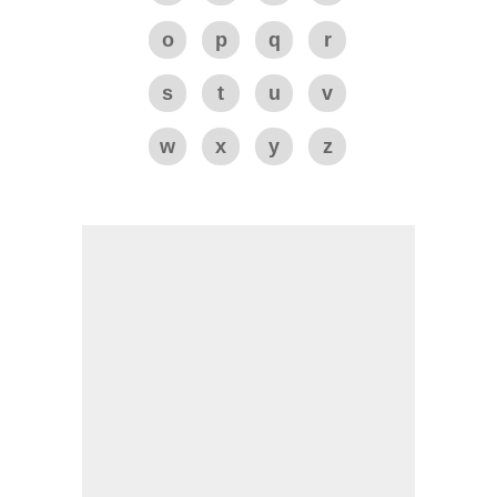
o
p
q
r
s
t
u
v
w
x
y
z