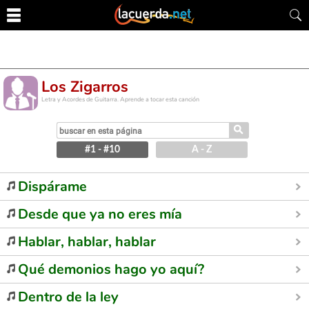
Los Zigarros
Letra y Acordes de Guitarra. Aprende a tocar esta canción
⚲
#1 - #10
A - Z
Dispárame
Desde que ya no eres mía
Hablar, hablar, hablar
Qué demonios hago yo aquí?
Dentro de la ley