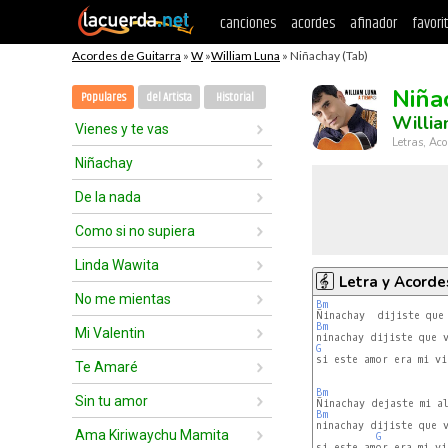
canciones
acordes
afinador
favori
Acordes de Guitarra
»
W
»
William Luna
» Niñachay (Tab)
Niña
Populares
del Artista
Historial
Willia
Vienes y te vas
Letras, Aco
Niñachay
De la nada
Como si no supiera
Linda Wawita
Letra y Acorde
No me mientas
Bm
Bm
Mi Valentin
G
si este amor era mi vi
Te Amaré
Bm
Sin tu amor
Bm
ninachay dijiste que v
Ama Kiriwaychu Mamita
G
si este amor era mi vi