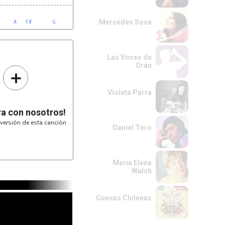
-----------------------------------------------------2--------I

A
Mercedes Sosa
A
F#
G
F#
G
F#
Las Voces de
Orán
+
Violeta Parra
ra con nosotros!
versión de esta canción
Daniel Toro
María Elena
Walsh
Cuecas Chilenas