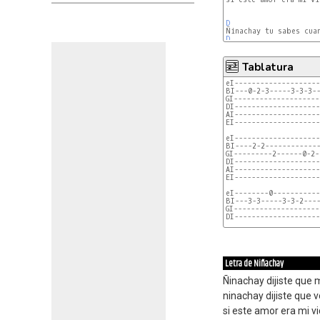
D
D
Tablatura
eI--------------------
BI---0-2-3-----3-3-3--
GI--------------------
DI--------------------
AI-------------------
EI--------------------
eI--------------------
BI----2-2-------------
GI---------2------0-2-
DI--------------------
AI--------------------
EI--------------------
eI--------0-----------
BI---3-3-----3-3-2----
GI--------------------
DI--------------------
Letra de Niñachay
Ñinachay dijiste que 
ninachay dijiste que 
si este amor era mi v