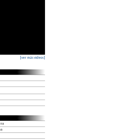
[ver más videos]
una
na