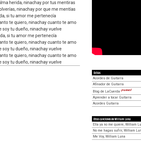
lma herida, ninachay por tus mentiras
volverías, ninachay por que me mentías
ida, si tu amor me pertenecía
anto te quiero, ninachay cuanto te amo
e soy tu dueño, ninachay vuelve
ida, si tu amor me pertenecía
anto te quiero, ninachay cuanto te amo
e soy tu dueño, ninachay vuelve
anto te quiero, ninachay cuanto te amo
e soy tu dueño, ninachay vuelve
Extras
Acordes de Guitarra
Afinador de Guitarra
¡nuevo!
Blog de LaCuerda
Aprender a tocar Guitarra
Acordes Guitarra
Otras canciones de William Luna
Ella ya no me quiere, William L
No me hagas sufrir, William Lu
Me Voy, William Luna