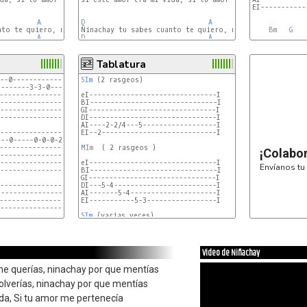
EI-----------
A
G
D
A
A
G
Bm
G
A
G
D
A
A
G
A
Tablatura
--0-------------------------------------I

SIm
 (2 rasgeos)

-------3-3-0-------0-2-----2-2-3--------I

---------------2------------------------I

eI-------------------------------I

----------------------------------------I

BI-------------------------------I

----------------------------------------I

GI-------------------------------I

----------------------------------------I

DI-------------------------------I

AI----2-2/4---5------------------I

-----------------------------2-0-0------I

EI--2----------------------------I

--0-----0-0-0-2-----0-0-------------3---I

-------------------------3--------------I

MIm
  ( 2 rasgeos )

¡Colabo
----------------------------------------I

----------------------------------------I

eI-------------------------------I

Envíanos tu 
----------------------------------------I

BI-------------------------------I

GI-------------------------------I

----------------------------------------I

DI---5-4-------------------------I

----------------------------------------I

AI-------5-4---------------------I

----------------------------------------I

EI-----------5-3-----------------I

---------------
SIm
 (varias veces)

Video de Niñachay
me querías, ninachay por que mentías
volverías, ninachay por que mentías
ida, Si tu amor me pertenecía