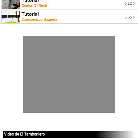
Tutorial
5:22
Center Of Rock
Tutorial
5:55
Cancioneros Baqueta
Video de El Tamborilero