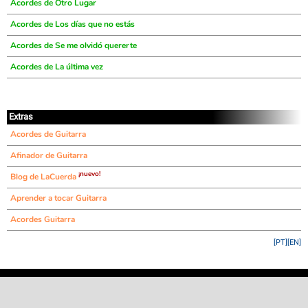
Acordes de Otro Lugar
Acordes de Los días que no estás
Acordes de Se me olvidó quererte
Acordes de La última vez
Extras
Acordes de Guitarra
Afinador de Guitarra
¡nuevo!
Blog de LaCuerda
Aprender a tocar Guitarra
Acordes Guitarra
[PT]
[EN]
©
LaCuerda
.net
·
·
·
aviso legal
privacidad
contacto