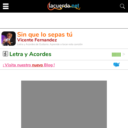
Sin que lo sepas tú
Vicente Fernandez
Letra y Acordes de Guitarra. Aprende a tocar esta canción
Letra y Acordes
¡ Visita nuestro
nuevo
Blog !