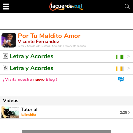
Por Tu Maldito Amor
Vicente Fernandez
Letra y Acordes de Guitarra. Aprende a tocar esta canción
Letra y Acordes
Letra y Acordes
¡ Visita nuestro
nuevo
Blog !
Videos
Tutorial
2:25
kalinchita