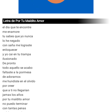
Letra de Por Tu Maldito Amor
el dia que te encontre
me enamore
tu sabes que yo nunca
lo he negado
con saña me lograste
enloquecer
y yo cai en tu trampa
ilusionado
De pronto
todo aquello se acabo
faltaste a la pormesa
de adorarnos
me hundiste en el olvido
por creer
que a ti no llegarian
jamas los años
por tu maldito amor
no puedo terminar
con tantas penas