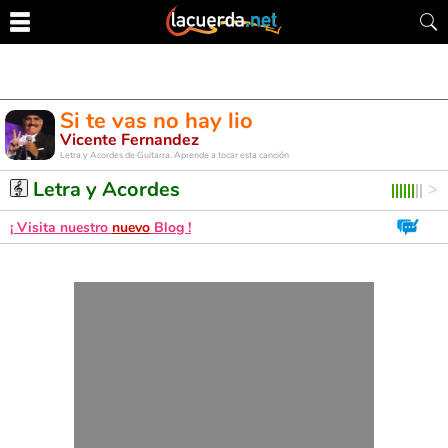
Si te vas no hay lio
Vicente Fernandez
Letra y Acordes de Guitarra. Aprende a tocar esta canción
Letra y Acordes
¡ Visita nuestro
nuevo
Blog !