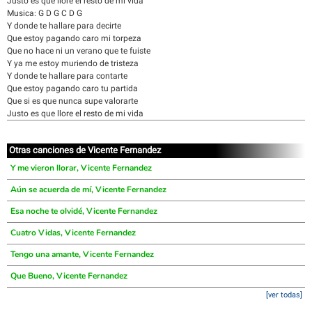
Justo es que llore el resto de mi vida
Musica: G D G C D G
Y donde te hallare para decirte
Que estoy pagando caro mi torpeza
Que no hace ni un verano que te fuiste
Y ya me estoy muriendo de tristeza
Y donde te hallare para contarte
Que estoy pagando caro tu partida
Que si es que nunca supe valorarte
Justo es que llore el resto de mi vida
Otras canciones de Vicente Fernandez
Y me vieron llorar, Vicente Fernandez
Aún se acuerda de mí, Vicente Fernandez
Esa noche te olvidé, Vicente Fernandez
Cuatro Vidas, Vicente Fernandez
Tengo una amante, Vicente Fernandez
Que Bueno, Vicente Fernandez
[ver todas]