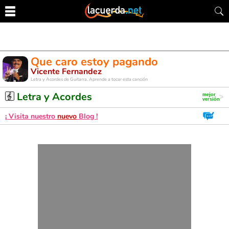
Que caro estoy pagando
Vicente Fernandez
Letra y Acordes de Guitarra. Aprende a tocar esta canción
Letra y Acordes
¡ Visita nuestro
nuevo
Blog !