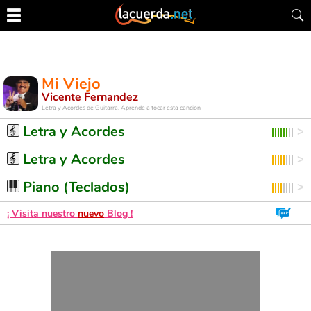
Mi Viejo
Vicente Fernandez
Letra y Acordes de Guitarra. Aprende a tocar esta canción
Letra y Acordes
Letra y Acordes
Piano (Teclados)
¡ Visita nuestro
nuevo
Blog !