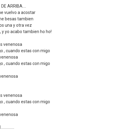
DE ARRIBA....
me vuelvo a acostar
u me besas tambien
s una y otra vez
 , y yo acabo tambien ho ho!
es venenosa
o , cuando estas con migo
 venenosa
o , cuando estas con migo
 venenosa
es venenosa
o , cuando estas con migo
 venenosa
.........