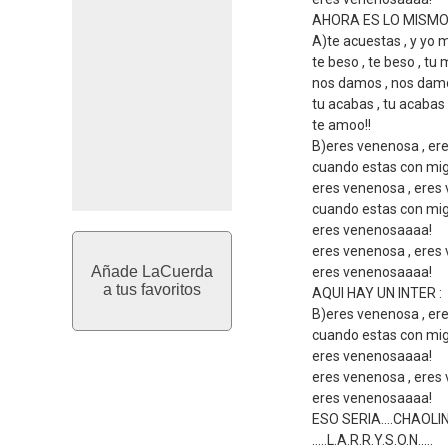
AHORA ES LO MISMO 
A)te acuestas , y yo 
te beso , te beso , t
nos damos , nos damo
tu acabas , tu acabas
te amoo!!
B)eres venenosa , er
cuando estas con mig
eres venenosa , eres
cuando estas con mig
eres venenosaaaa!
eres venenosa , eres
Añade LaCuerda
eres venenosaaaa!
a tus favoritos
AQUI HAY UN INTER :
B)eres venenosa , er
cuando estas con mig
eres venenosaaaa!
eres venenosa , eres
eres venenosaaaa!
ESO SERIA....CHAOLIN......
.....L.A.R.R.Y.S.O.N.....