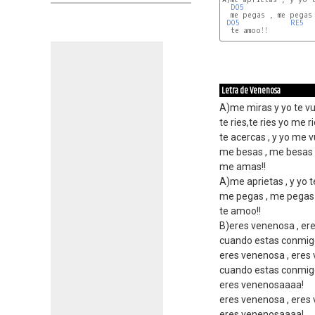
DO5
  me pegas , me pegas
DO5
RE5
  te amoo!!

FA
Letra de Venenosa
A)me miras y yo te vu
te ries,te ries yo me 
te acercas , y yo me 
me besas , me besas ,
me amas!!
A)me aprietas , y yo t
me pegas , me pegas 
te amoo!!
B)eres venenosa , er
cuando estas conmig
eres venenosa , eres
cuando estas conmig
eres venenosaaaa!
eres venenosa , eres
eres venenosaaaa!