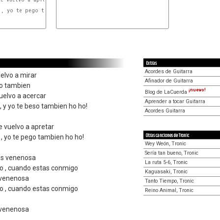
RE5
LA#5
 , yo te pego tambien ho ho!

Extras
Acordes de Guitarra
elvo a mirar
Afinador de Guitarra
rio tambien
¡nuevo!
Blog de LaCuerda
vuelvo a acercar
Aprender a tocar Guitarra
 y yo te beso tambien ho ho!
Acordes Guitarra
e vuelvo a apretar
Otras canciones de Tronic
, yo te pego tambien ho ho!
Wey Weón, Tronic
Sería tan bueno, Tronic
es venenosa
La ruta 5-6, Tronic
o , cuando estas conmigo
Kaguasaki, Tronic
 venenosa
Tanto Tiempo, Tronic
o , cuando estas conmigo
Reino Animal, Tronic
 venenosa