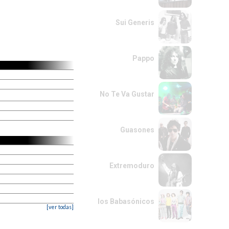
Sui Generis
Pappo
No Te Va Gustar
Guasones
Extremoduro
los Babasónicos
[ver todas]