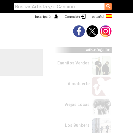
⚲
Inscripción
Conexión
Artistas Sugeridos
Enanitos Verdes
Almafuerte
Viejas Locas
Los Bunkers