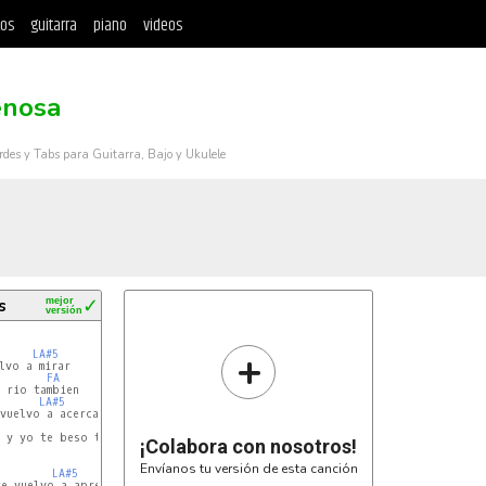
tos
guitarra
piano
videos
nosa
rdes y Tabs para Guitarra, Bajo y Ukulele
s
mejor
✓
versión
+
LA#5
lvo a mirar

FA
 rio tambien

LA#5
vuelvo a acercar

RE5
LA#5
 y yo te beso tambien ho ho!

¡Colabora con nosotros!
Envíanos tu versión de esta canción
LA#5
e vuelvo a apretar
