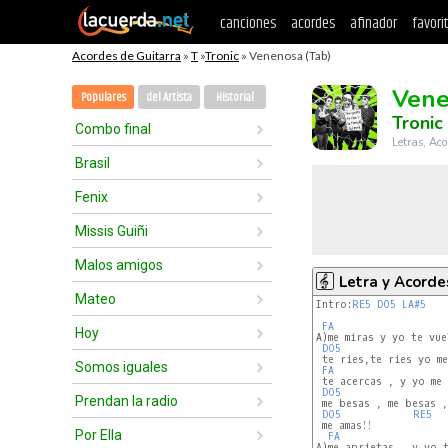
canciones
acordes
afinador
favori
Acordes de Guitarra
»
T
»
Tronic
» Venenosa (Tab)
Vene
Populares
del Artista
Historial
Tronic
Combo final
Letras, Aco
Brasil
Fenix
Missis Guiñi
Malos amigos
Letra y Acorde
Mateo
Intro:
RE5
DO5
LA#5
FA
Hoy
A)me miras y yo te vue
DO5
 te ries,te ries yo me
Somos iguales
FA
 te acercas , y yo me 
DO5
Prendan la radio
 me besas , me besas ,
DO5
RE5
 me amas!!

Por Ella
FA
A)me aprietas , y yo t