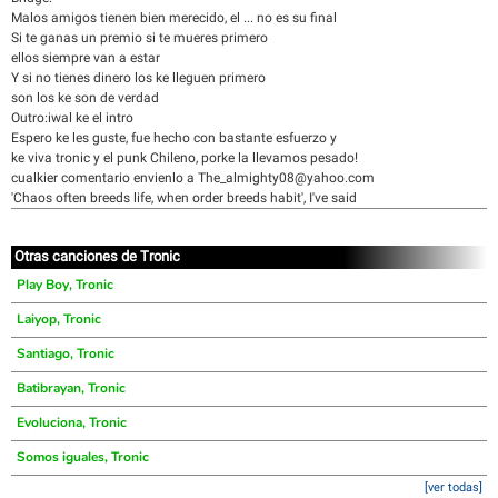
Malos amigos tienen bien merecido, el ... no es su final
Si te ganas un premio si te mueres primero
ellos siempre van a estar
Y si no tienes dinero los ke lleguen primero
son los ke son de verdad
Outro:iwal ke el intro
Espero ke les guste, fue hecho con bastante esfuerzo y
ke viva tronic y el punk Chileno, porke la llevamos pesado!
cualkier comentario envienlo a The_almighty08@yahoo.com
'Chaos often breeds life, when order breeds habit', I've said
Otras canciones de Tronic
Play Boy, Tronic
Laiyop, Tronic
Santiago, Tronic
Batibrayan, Tronic
Evoluciona, Tronic
Somos iguales, Tronic
[ver todas]