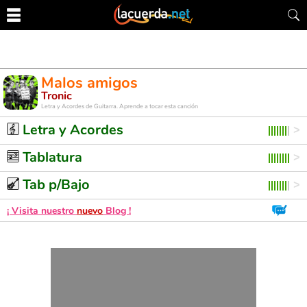
Malos amigos
Tronic
Letra y Acordes de Guitarra. Aprende a tocar esta canción
Letra y Acordes
Tablatura
Tab p/Bajo
¡ Visita nuestro
nuevo
Blog !