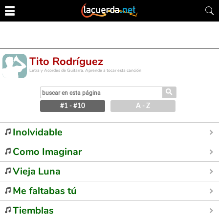
Tito Rodríguez
Letra y Acordes de Guitarra. Aprende a tocar esta canción
⚲
#1 - #10
A - Z
Inolvidable
Como Imaginar
Vieja Luna
Me faltabas tú
Tiemblas