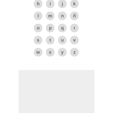
h
i
j
k
l
m
n
ñ
o
p
q
r
s
t
u
v
w
x
y
z