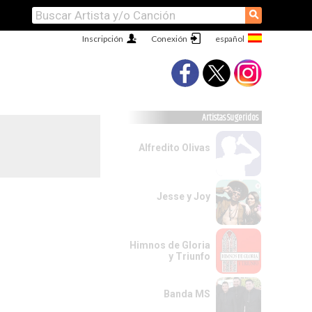
⚲
Inscripción
Conexión
Artistas Sugeridos
Alfredito Olivas
Jesse y Joy
Himnos de Gloria
y Triunfo
Banda MS