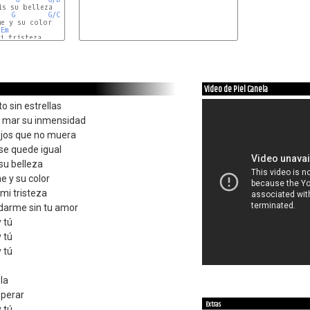
s su belleza

G
G/C
e y su color

Em
i tristeza

D7
Video de Piel Canela
to sin estrellas
o mar su inmensidad
ojos que no muera
l se quede igual
 su belleza
e y su color
mi tristeza
darme sin tu amor
y tú
y tú
y tú
la
sperar
Extras
y tú