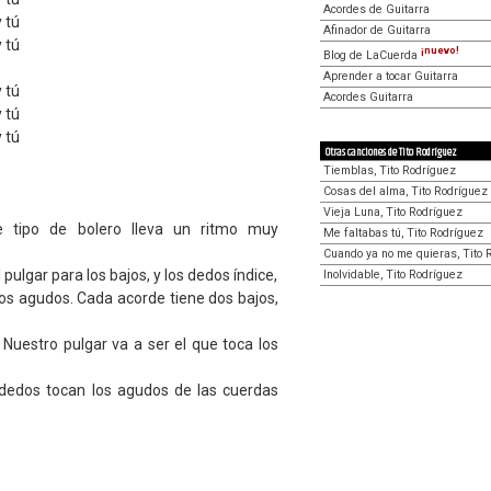
Acordes de Guitarra
y tú
Afinador de Guitarra
y tú
¡nuevo!
Blog de LaCuerda
Aprender a tocar Guitarra
y tú
Acordes Guitarra
y tú
y tú
Otras canciones de Tito Rodríguez
Tiemblas, Tito Rodríguez
Cosas del alma, Tito Rodríguez
Vieja Luna, Tito Rodríguez
 tipo de bolero lleva un ritmo muy
Me faltabas tú, Tito Rodríguez
Cuando ya no me quieras, Tito 
pulgar para los bajos, y los dedos índice,
Inolvidable, Tito Rodríguez
los agudos. Cada acorde tiene dos bajos,
. Nuestro pulgar va a ser el que toca los
dedos tocan los agudos de las cuerdas