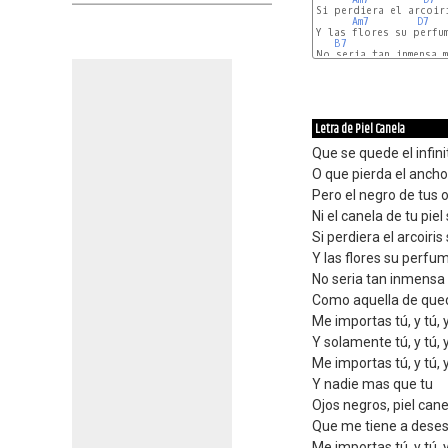
Si perdiera el arcoiri
Am7
D7
Y las flores su perfum
B7
No seria tan inmensa m
Am7
Letra de Piel Canela
Que se quede el infini
O que pierda el anch
Pero el negro de tus 
Ni el canela de tu pie
Si perdiera el arcoiris
Y las flores su perfum
No seria tan inmensa 
Como aquella de que
Me importas tú, y tú, 
Y solamente tú, y tú, 
Me importas tú, y tú, 
Y nadie mas que tu
Ojos negros, piel cane
Que me tiene a dese
Me importas tú, y tú, 