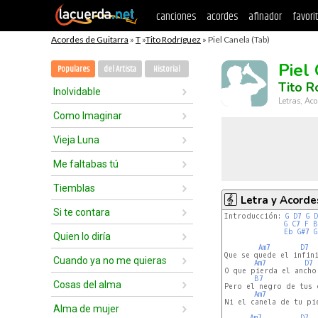
canciones
acordes
afinador
favori
Acordes de Guitarra
»
T
»
Tito Rodríguez
» Piel Canela (Tab)
Piel
Populares
del Artista
Historial
Tito R
Inolvidable
Letras, Aco
Como Imaginar
Vieja Luna
Me faltabas tú
Tiemblas
Letra y Acorde
Si te contara
Introducción: 
G
D7
G
D
G
C7
F
B
Eb
G#7
G
Quien lo diría
Am7
D7
Que se quede el infini
Cuando ya no me quieras
Am7
D7
O que pierda el ancho 
B7
Cosas del alma
Pero el negro de tus o
Am7
Ni el canela de tu pie
Alma de mujer
Am7
D7