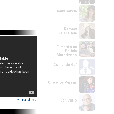
Kany García
Remmy
Valenzuela
El mató a un
Policía
Motorizado
Comando Gaf
Ciro y los Persas
[ver más videos]
Jon Carlo