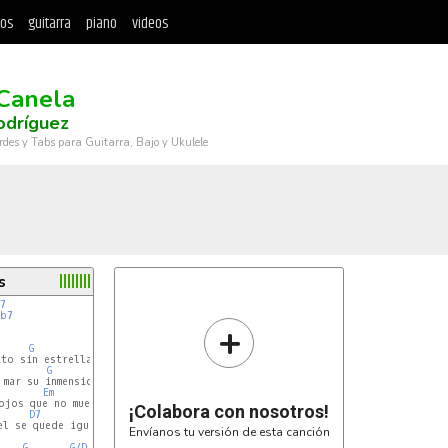
tos
guitarra
piano
videos
 Canela
odríguez
rdes y Tabs para Guitarra, Bajo y Ukulele
s
7
b7
+
G
G/D
to sin estrellas

G
G/C
mar su inmensidad

Em
jos que no muera

¡Colabora con nosotros!
D7
l se quede igual

Envíanos tu versión de esta canción
G
G/D