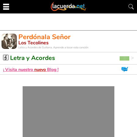
Perdónala Señor
Los Tecolines
Letra y Acordes de Guitarra. Aprende a tocar esta canción
Letra y Acordes
¡ Visita nuestro
nuevo
Blog !