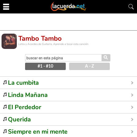
Tambo Tambo
Letra y Acordes de Guitarra. Aprende a tocar esta canción
⚲
#1 - #10
A - Z
La cumbita
Linda Mañana
El Perdedor
Querida
Siempre en mi mente