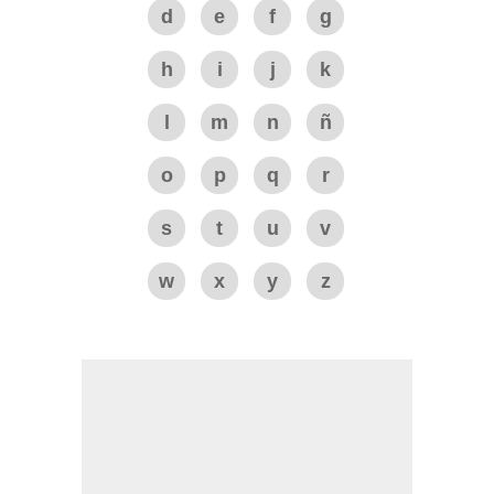
d
e
f
g
h
i
j
k
l
m
n
ñ
o
p
q
r
s
t
u
v
w
x
y
z