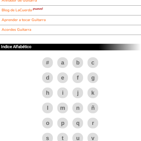
Afinador de Guitarra
¡nuevo!
Blog de LaCuerda
Aprender a tocar Guitarra
Acordes Guitarra
Indice Alfabético
#
a
b
c
d
e
f
g
h
i
j
k
l
m
n
ñ
o
p
q
r
s
t
u
v