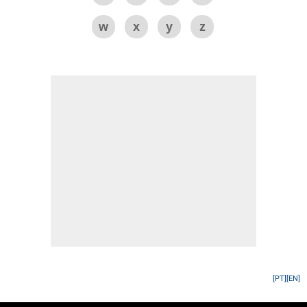
w
x
y
z
[PT]
[EN]