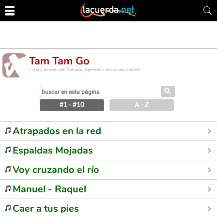
Tam Tam Go
Letra y Acordes de Guitarra. Aprende a tocar esta canción
⚲
#1 - #10
A - Z
Atrapados en la red
Espaldas Mojadas
Voy cruzando el río
Manuel - Raquel
Caer a tus pies