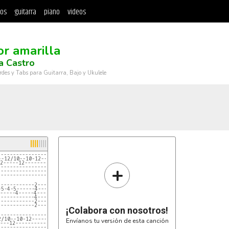
tos
guitarra
piano
videos
or amarilla
a Castro
rdes y Tabs para Guitarra, Bajo y Ukulele
---------------------12-11-14-12-11--------
--12/10--10-12-----12----------------------
2-----12----------------------------------
+
-------------------------------------------
-------------------------------------------
-------------------------------------------
------------2---0--------------------------
-5-4-5------4---0--------------------------
-----4-----4---0--------------------------
------------4---2--------------------------
------------2---2--------------------------
------------2---0--------------------------
¡Colabora con nosotros!
------------------12-11-14-12-11-7---------
2/10--10-12-----12------------12-7-7-------
Envíanos tu versión de esta canción
---12------------------------11-8-8-------
-----------------------------------9-------