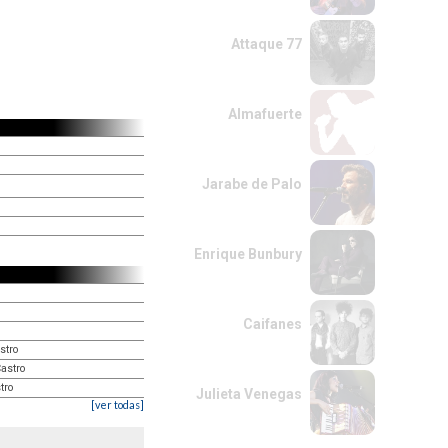
Attaque 77
Almafuerte
Jarabe de Palo
Enrique Bunbury
Caifanes
stro
astro
tro
Julieta Venegas
[ver todas]