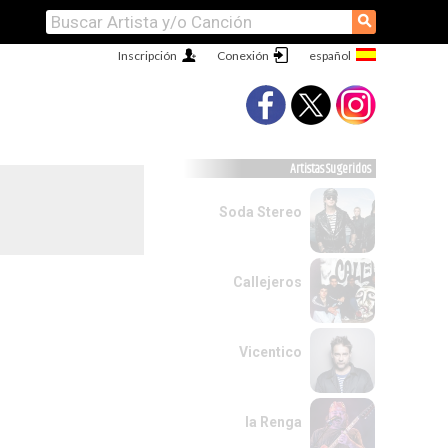
⚲
Inscripción
Conexión
Artistas Sugeridos
Soda Stereo
Callejeros
Vicentico
la Renga