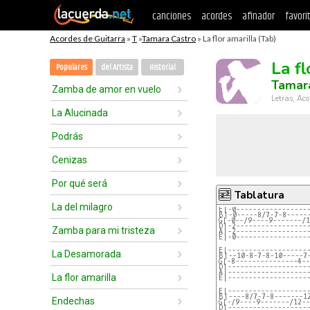
canciones
acordes
afinador
favori
Acordes de Guitarra
»
T
»
Tamara Castro
» La flor amarilla (Tab)
La fl
Populares
del Artista
Historial
Tamar
Zamba de amor en vuelo
Letras, Aco
La Alucinada
Podrás
Cenizas
Por qué será
Tablatura
La del milagro
E|-0-----------------
B|-0-----8/7-7-8-----
G|-0--/9----9-------/1
D|-2-----------------
Zamba para mi tristeza
A|-2-----------------
E|-0-----------------
E|-------------------
La Desamorada
B|--10-8-7-8-10-----7
G|-8---------------4--
D|-------------------
A|-------------------
La flor amarilla
E|-------------------
E|-------------------
B|----8/7-7-8-------1
Endechas
G|-/9----9-------/12--
D|-------------------