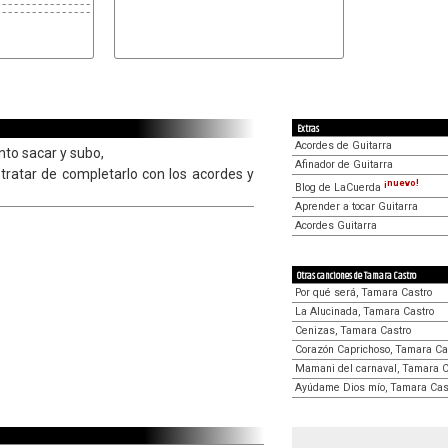
-------------------------------------------
-------------------------------------------
Extras
Acordes de Guitarra
nto sacar y subo,
Afinador de Guitarra
ratar de completarlo con los acordes y
¡nuevo!
Blog de LaCuerda
Aprender a tocar Guitarra
Acordes Guitarra
Otras canciones de Tamara Castro
Por qué será, Tamara Castro
La Alucinada, Tamara Castro
Cenizas, Tamara Castro
Corazón Caprichoso, Tamara Ca
Mamani del carnaval, Tamara C
Ayúdame Dios mío, Tamara Cas