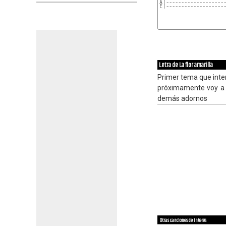
A|-------------------
E|-------------------
Letra de La flor amarilla
Primer tema que inte
próximamente voy a t
demás adornos
Otras canciones de interés