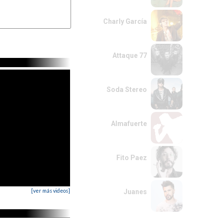
Charly García
Attaque 77
Soda Stereo
Almafuerte
Fito Paez
[ver más videos]
Juanes