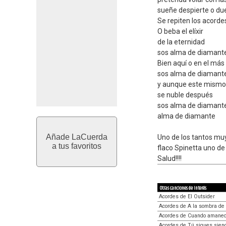
sueñe despierte o d
Se repiten los acorde
O beba el elíxir
de la eternidad
sos alma de diamant
Bien aquí o en el más 
sos alma de diamant
y aunque este mismo
se nuble después
sos alma de diamant
alma de diamante
Añade LaCuerda
Uno de los tantos mu
a tus favoritos
flaco Spinetta uno de
Salud!!!!
Otras canciones de interés
Acordes de El Outsider
Acordes de A la sombra de 
Acordes de Cuando amanece
Acordes de Tú sigues sien