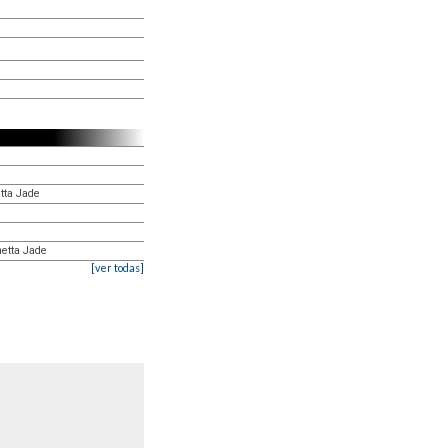
etta Jade
netta Jade
[ver todas]