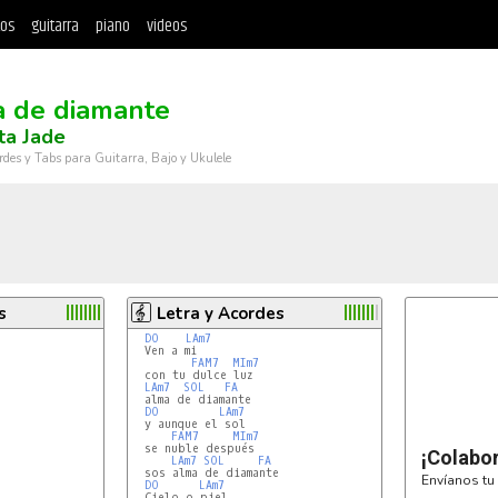
tos
guitarra
piano
videos
 de diamante
ta Jade
rdes y Tabs para Guitarra, Bajo y Ukulele
s
Letra y Acordes
DO
LAm7
  Ven a mi

FAM7
MIm7
  con tu dulce luz

LAm7
SOL
FA
  alma de diamante

DO
LAm7
  y aunque el sol 

FAM7
MIm7
  se nuble después

¡Colabo
LAm7
SOL
FA
  sos alma de diamante

Envíanos tu 
DO
LAm7
  Cielo o piel
