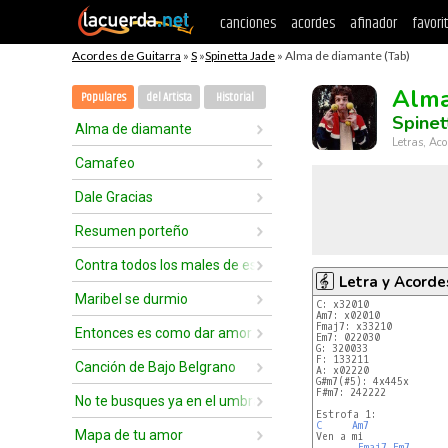
canciones
acordes
afinador
favori
Acordes de Guitarra
»
S
»
Spinetta Jade
» Alma de diamante (Tab)
Alma
Populares
del Artista
Historial
Spinet
Alma de diamante
Letras, Aco
Camafeo
Dale Gracias
Resumen porteño
Contra todos los males de este mundo
Letra y Acorde
Maribel se durmio
C: x32010
Am7: x02010
Fmaj7: x33210
Entonces es como dar amor
Em7: 022030
G: 320033
F: 133211
Canción de Bajo Belgrano
A: x02220
G#m7(#5): 4x445x
F#m7: 242222
No te busques ya en el umbral
C
Am7
Mapa de tu amor
Ven a mi

Fmaj7
Em7