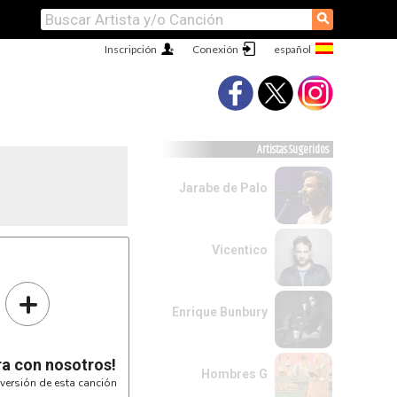
⚲
Inscripción
Conexión
Artistas Sugeridos
Jarabe de Palo
Vicentico
+
Enrique Bunbury
ra con nosotros!
Hombres G
versión de esta canción