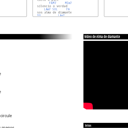
FAM7
MIm7
  silencio o verdad

LAm7
SOL
FA
  sos alma de diamante

DO
LAm7
Video de Alma de diamante
e
e
circule
Extras
as manos