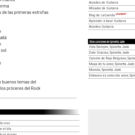
Acordes de Guitarra
uerma
Afinador de Guitarra
s de las primeras estrofas
¡nuevo!
Blog de LaCuerda
Aprender a tocar Guitarra
Acordes Guitarra
e
allá
Otras canciones de Spinetta Jade
e
Vida Siempre, Spinetta Jade
 sol
Dale Gracias, Spinetta Jade
Canción de Bajo Belgrano, Spin
e
Mapa de tu amor, Spinetta Jade
Moviola, Spinetta Jade
Entonces es como dar amor, Spi
y buenos temas del
 los próceres del Rock
la cruz
 el día
do el mismo