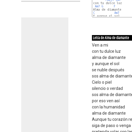
con tu dulce luz

Am7
G
F
C
Am7
Y aunque el sol

Fmaj7
Em7
Letra de Alma de diamante
Ven a mi
con tu dulce luz
alma de diamante
y aunque el sol
se nuble después
sos alma de diamant
Cielo o piel
silencio o verdad
sos alma de diamant
por eso ven así
con la humanidad
alma de diamante
Aunque tu corazón re
siga de paso o venga
pretenda volar con l