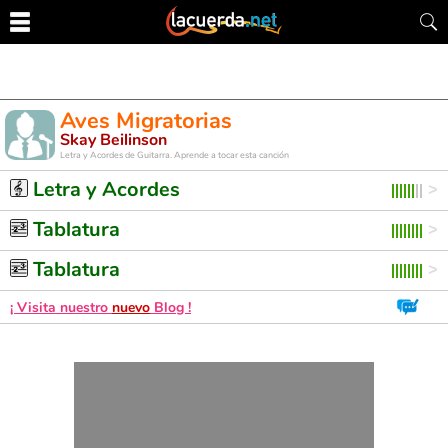
Aves Migratorias
Skay Beilinson
Letra y Acordes de Guitarra. Aprende a tocar esta canción
Letra y Acordes
Tablatura
Tablatura
¡ Visita nuestro
nuevo
Blog !