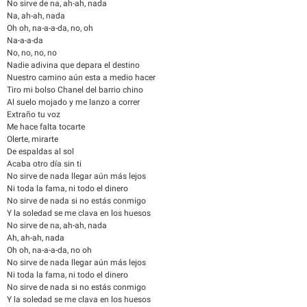
No sirve de na, ah-ah, nada
Na, ah-ah, nada
Oh oh, na-a-a-da, no, oh
Na-a-a-da
No, no, no, no
Nadie adivina que depara el destino
Nuestro camino aún esta a medio hacer
Tiro mi bolso Chanel del barrio chino
Al suelo mojado y me lanzo a correr
Extraño tu voz
Me hace falta tocarte
Olerte, mirarte
De espaldas al sol
Acaba otro día sin ti
No sirve de nada llegar aún más lejos
Ni toda la fama, ni todo el dinero
No sirve de nada si no estás conmigo
Y la soledad se me clava en los huesos
No sirve de na, ah-ah, nada
Ah, ah-ah, nada
Oh oh, na-a-a-da, no oh
No sirve de nada llegar aún más lejos
Ni toda la fama, ni todo el dinero
No sirve de nada si no estás conmigo
Y la soledad se me clava en los huesos