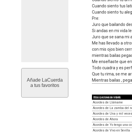
Cuando siento tus lat
Cuando siento tu alegr
Pre:
Juro que bailando de
Si andas en mi vida le 
Juro que se sana mi a
Me has llevado a otro
con mis ojos bien cer
mientras bailas pegad
Me enseñaste que en
Todo cuadra y es per
Que tu rima, se me ar
Añade LaCuerda
Mientras bailas , pega
a tus favoritos
Otras canciones de interés
Acordes de Llámame
Acordes de La zamba del n
Acordes de Una y mil vece
Acordes de Ahora
Acordes de Yo tengo una cor
Acordes de Vivo en Sevilla