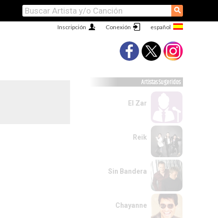
⚲
Inscripción
Conexión
Artistas Sugeridos
El Zar
Reik
Sin Bandera
Chayanne