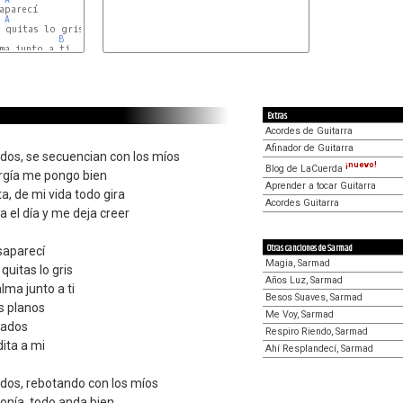
A
B
ma junto a ti

Extras
Acordes de Guitarra
Afinador de Guitarra
idos, se secuencian con los míos
¡nuevo!
Blog de LaCuerda
rgía me pongo bien
Aprender a tocar Guitarra
ta, de mi vida todo gira
Acordes Guitarra
 el día y me deja creer
Otras canciones de Sarmad
saparecí
Magia, Sarmad
quitas lo gris
Años Luz, Sarmad
lma junto a ti
Besos Suaves, Sarmad
s planos
Me Voy, Sarmad
rados
Respiro Riendo, Sarmad
ita a mi
Ahí Resplandecí, Sarmad
idos, rebotando con los míos
onía, todo anda bien