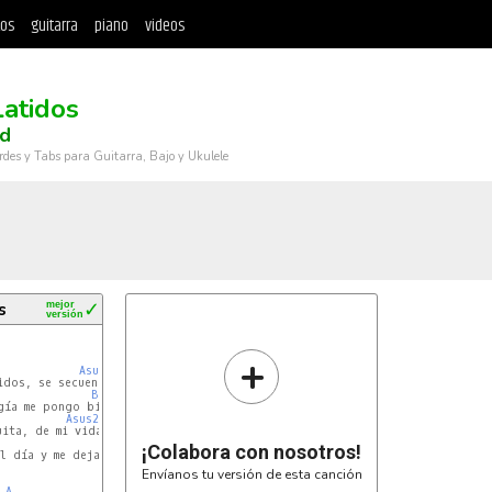
tos
guitarra
piano
videos
Latidos
d
rdes y Tabs para Guitarra, Bajo y Ukulele
s
mejor
✓
versión
+
Asus2
B
Asus2
B
¡Colabora con nosotros!
l día y me deja creer

Envíanos tu versión de esta canción
A