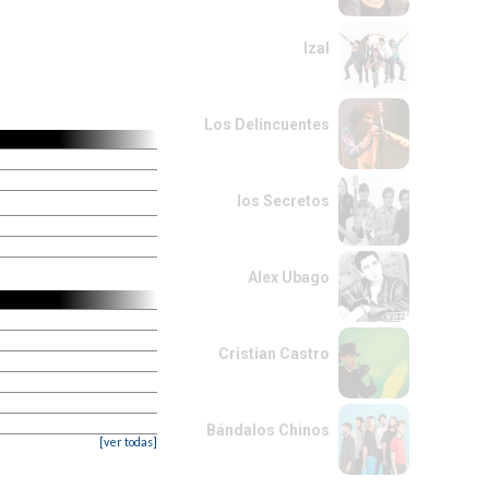
Izal
Los Delincuentes
los Secretos
Alex Ubago
Cristian Castro
Bándalos Chinos
[ver todas]