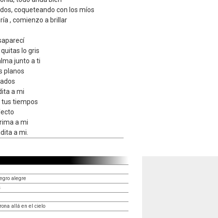
idos, coqueteando con los míos
ía , comienzo a brillar
saparecí
quitas lo gris
lma junto a ti
s planos
rados
ita a mi
 tus tiempos
fecto
rima a mi
dita a mi.
egro alegre
s
ona allá en el cielo