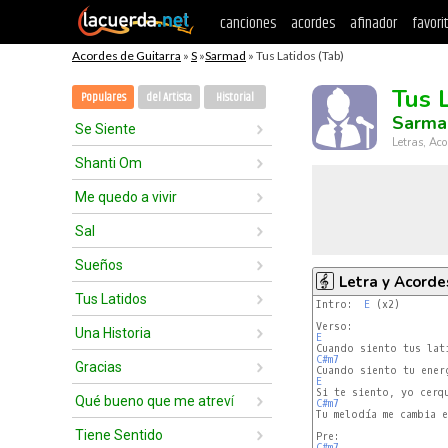
canciones
acordes
afinador
favori
Acordes de Guitarra
»
S
»
Sarmad
» Tus Latidos (Tab)
Tus 
Populares
del Artista
Historial
Sarma
Se Siente
Letras, Aco
Shanti Om
Me quedo a vivir
Sal
Sueños
Letra y Acorde
Tus Latidos
Intro:  
E
 (x2)

Una Historia
E
C#m7
Gracias
E
Qué bueno que me atreví
C#m7
Tu melodía me cambia e
Tiene Sentido
C#m7