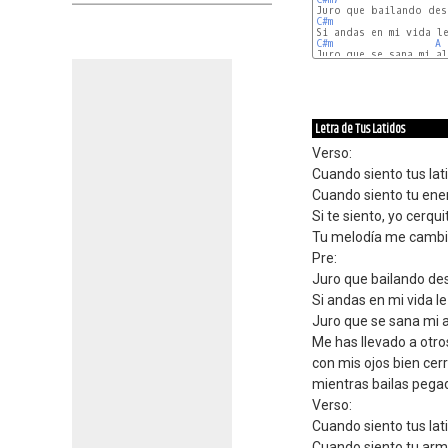
C#m
C#m
A
Juro que se sana mi al
Letra de Tus Latidos
Verso:
Cuando siento tus lat
Cuando siento tu ene
Si te siento, yo cerqui
Tu melodía me cambia
Pre:
Juro que bailando de
Si andas en mi vida le 
Juro que se sana mi a
Me has llevado a otro
con mis ojos bien cer
mientras bailas pegad
Verso:
Cuando siento tus lat
Cuando siento tu arm