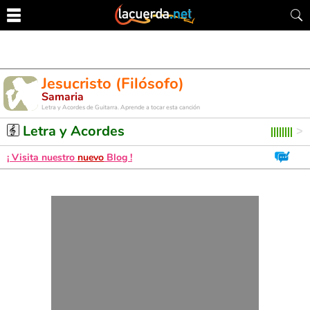
Jesucristo (Filósofo)
Samaria
Letra y Acordes de Guitarra. Aprende a tocar esta canción
Letra y Acordes
¡ Visita nuestro
nuevo
Blog !