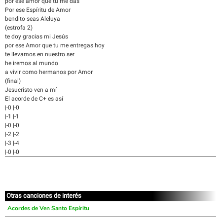
por ese amor que tu me das
Por ese Espíritu de Amor
bendito seas Aleluya
(estrofa 2)
te doy gracias mi Jesús
por ese Amor que tu me entregas hoy
te llevamos en nuestro ser
he iremos al mundo
a vivir como hermanos por Amor
(final)
Jesucristo ven a mí
El acorde de C+ es así
|-0 |-0
|-1 |-1
|-0 |-0
|-2 |-2
|-3 |-4
|-0 |-0
Otras canciones de interés
Acordes de Ven Santo Espíritu