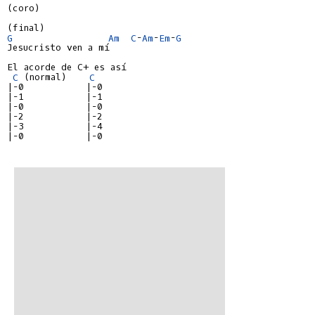
(coro)

G
Am
C
-
Am
-
Em
-
G
Jesucristo ven a mí

El acorde de C+ es así

C
 (normal)    
C 
|-0           |-0

|-1           |-1

|-0           |-0

|-2           |-2

|-3           |-4

|-0           |-0
