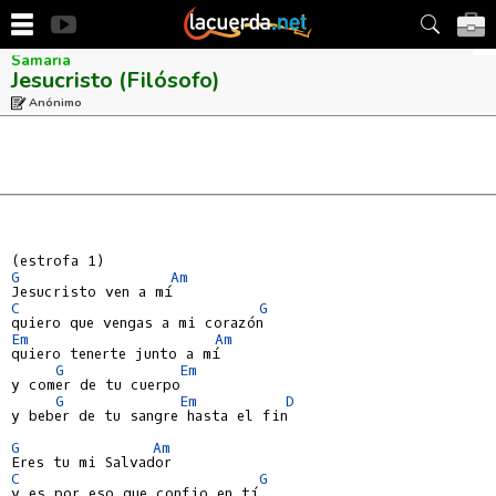
Samaria
Jesucristo (Filósofo)
Anónimo
G
Am
C
G
Em
Am
quiero tenerte junto a mí

G
Em
y comer de tu cuerpo

G
Em
D
y beber de tu sangre hasta el fin

G
Am
C
G