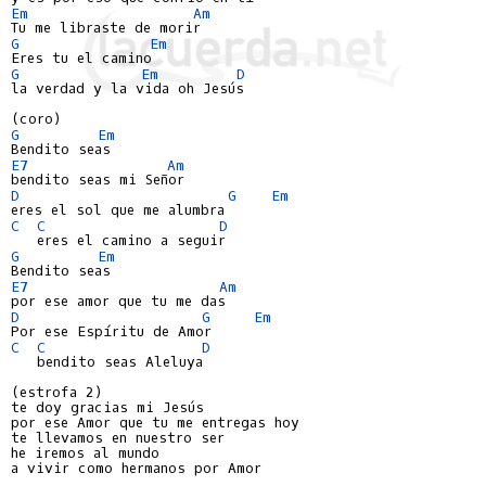
Em
Am
G
Em
G
Em
D
la verdad y la vida oh Jesús

G
Em
E7
Am
D
G
Em
C
C 
D
G
Em
E7
Am
D
G
Em
C
C 
D
   bendito seas Aleluya

(estrofa 2)

te doy gracias mi Jesús

por ese Amor que tu me entregas hoy

te llevamos en nuestro ser

he iremos al mundo

a vivir como hermanos por Amor
