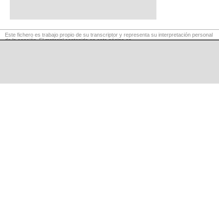
Este fichero es trabajo propio de su transcriptor y representa su interpretación personal
de la canción. El material contenido en esta página es
para exclusivo uso privado, por lo que se prohibe su reproducción o retransmisión, así
como su uso para fines comerciales.
©
LaCuerda
.net
·
·
·
aviso legal
privacidad
contacto