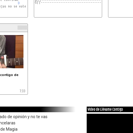
B||---------------------------------------------------
G||---------------------------------------------------
D
jas no se vale

contigo de
7:33
Video de Llévame Contigo
biado de opinión y no te vas
ancelaras
 de Magia