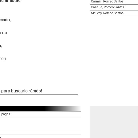
tu amistad,
Carmín, Romeo Santos
Canalla, Romeo Santos
Me Voy, Romeo Santos
cción,
o no
n,
rón
para buscarlo rápido!
s pagos
o