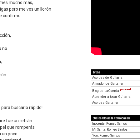
ames mucho más,
digas pero me ves un llorón
se confirmo
cción,
o no
n,
Extras
rón
Acordes de Guitarra
Afinador de Guitarra
¡nuevo!
Blog de LaCuerda
Aprender a tocar Guitarra
Acordes Guitarra
para buscarlo rápido!
Otras canciones de Romeo Santos
re fue un refrán
Inocente, Romeo Santos
apel que romperás
Mi Santa, Romeo Santos
a un poco
You, Romeo Santos