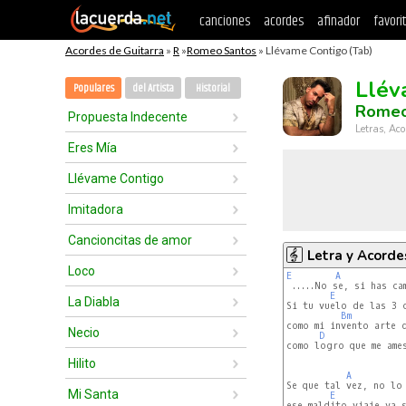
canciones
acordes
afinador
favori
Acordes de Guitarra
»
R
»
Romeo Santos
» Llévame Contigo (Tab)
Llév
Populares
del Artista
Historial
Romeo
Propuesta Indecente
Letras, Aco
Eres Mía
Llévame Contigo
Imitadora
Cancioncitas de amor
Letra y Acorde
Loco
E
A
 .....No se, si has ca
E
La Diabla
Si tu vuelo de las 3 c
Bm
como mi invento arte d
Necio
D
como logro que me ames
Hilito
A
Se que tal vez, no lo
Mi Santa
E
ese maldito viaje ya s