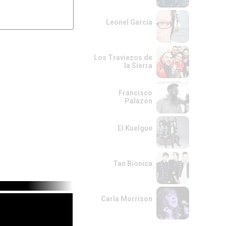
---------|
---------|
Leonel García
Los Traviezos de
la Sierra
Francisco
Palazón
El Kuelgue
Tan Bionica
Carla Morrison