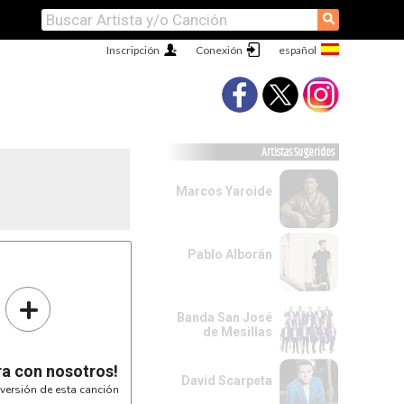
⚲
Inscripción
Conexión
Artistas Sugeridos
Marcos Yaroide
Pablo Alborán
---------|
---------|
---------|
+
---------|
Banda San José
---------|
---------|
de Mesillas
---------|
---------|
ra con nosotros!
---------|
David Scarpeta
versión de esta canción
---------|