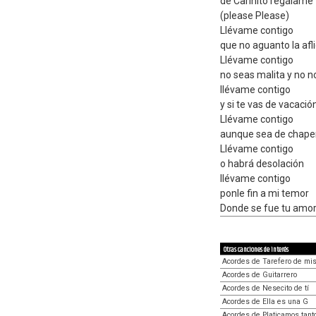
de Cariñito regálame 
(please Please)
Llévame contigo
que no aguanto la afli
Llévame contigo
no seas malita y no n
llévame contigo
y si te vas de vacació
Llévame contigo
aunque sea de chape
Llévame contigo
o habrá desolación
llévame contigo
ponle fin a mi temor
Donde se fue tu amor 
Otras canciones de interés
Acordes de Tarefero de mi
Acordes de Guitarrero
Acordes de Nesecito de tí
Acordes de Ella es una G
Acordes de Platicamos tant