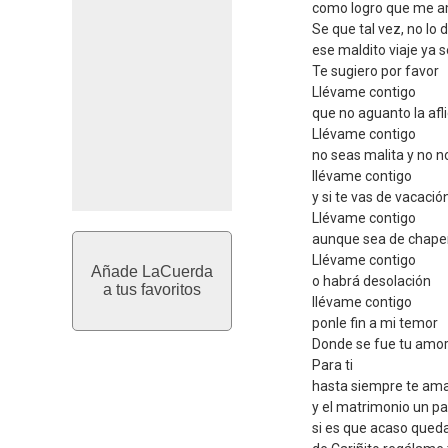
como logro que me 
Se que tal vez, no lo 
ese maldito viaje ya 
Te sugiero por favor
Llévame contigo
que no aguanto la afli
Llévame contigo
no seas malita y no n
llévame contigo
y si te vas de vacació
Llévame contigo
aunque sea de chape
Llévame contigo
Añade LaCuerda
o habrá desolación
a tus favoritos
llévame contigo
ponle fin a mi temor
Donde se fue tu amor 
Para ti
hasta siempre te ama
y el matrimonio un p
si es que acaso qued