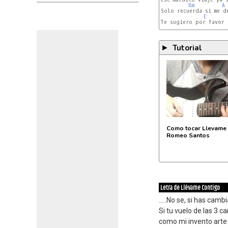
Bm
A
Solo recuerda si me de
E
Te sugiero por favor

Tutorial
►
Como tocar Llevame 
Romeo Santos
Letra de Llévame Contigo
.....No se, si has cam
Si tu vuelo de las 3 c
como mi invento arte