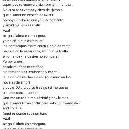
aquel que se enamora siempre termina fatal.
No creo esos versos y sirvo de ejemplo
que el amor no debería de existir
no hay un febrero que yo este contento
y envidio al que sea feliz.
Azul,
tengo el alma en amargura,
yo no se lo que es ternura
los horóscopos me mienten y bola de cristal
he perdido la esperanza, aquí tiro la toalla
el romance y la pasión no son para mi.
Yo por amor...
escale muchas montañas
sin temor a una avalancha y me caí
la televisión me hace daño (que mueran las
novelas de amor)
y que el DJ pierda su trabajo (si me suena
cancionistas de amor).
Una vez un sabio me advirtió y hoy le creo
que el amor te hace feliz pero solo por momentos
and Im Blue
(aqui es donde sube un tono)
Azul,
tengo el alma en amargura,