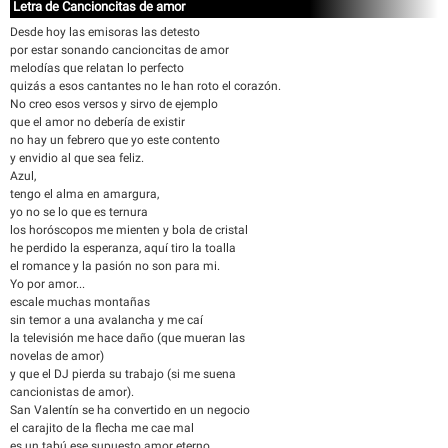
Letra de Cancioncitas de amor
Desde hoy las emisoras las detesto
por estar sonando cancioncitas de amor
melodías que relatan lo perfecto
quizás a esos cantantes no le han roto el corazón.
No creo esos versos y sirvo de ejemplo
que el amor no debería de existir
no hay un febrero que yo este contento
y envidio al que sea feliz.
Azul,
tengo el alma en amargura,
yo no se lo que es ternura
los horóscopos me mienten y bola de cristal
he perdido la esperanza, aquí tiro la toalla
el romance y la pasión no son para mi.
Yo por amor...
escale muchas montañas
sin temor a una avalancha y me caí
la televisión me hace daño (que mueran las
novelas de amor)
y que el DJ pierda su trabajo (si me suena
cancionistas de amor).
San Valentín se ha convertido en un negocio
el carajito de la flecha me cae mal
es un tabú ese supuesto amor eterno