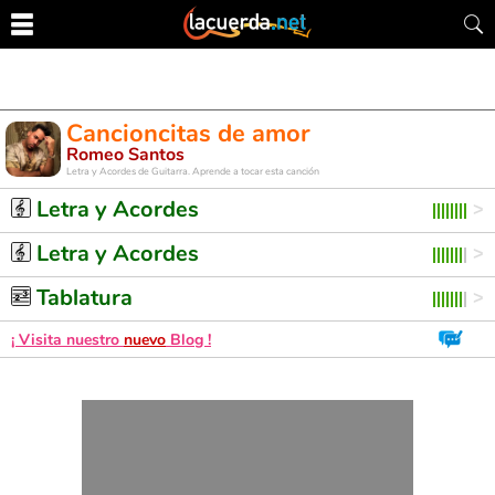
Cancioncitas de amor
Romeo Santos
Letra y Acordes de Guitarra. Aprende a tocar esta canción
Letra y Acordes
Letra y Acordes
Tablatura
¡ Visita nuestro
nuevo
Blog !