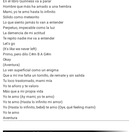
En el libro Guinness va a parar
Hombre que más ha amado a una hembra
Mami, yo te amo hasta lo infinito
Sólido como meteorito
Lo que siento jamás lo van a entender
Perpetuo, impecable como la luz
La demencia de mi actitud
Te repito nadie me va a entender
Let's go
(It's like we never left)
Primo, pero dilo C#m B A G#m
Okay
(Aventura)
Lo ven superficial como un enigma
Que a mí me falta un tornillo, de remate y sin salida
Tu loco trastornado, mami mía
Yo te añoro y te valoro
Más que a mi propia vida
Yo te amo (Ay mami, yo te amo)
Yo te amo (Hasta lo infinito mi amor)
Yo (Hasta lo infinito, bebé) te amo (Oye, qué feeling mami)
Yo te amo
Aventura