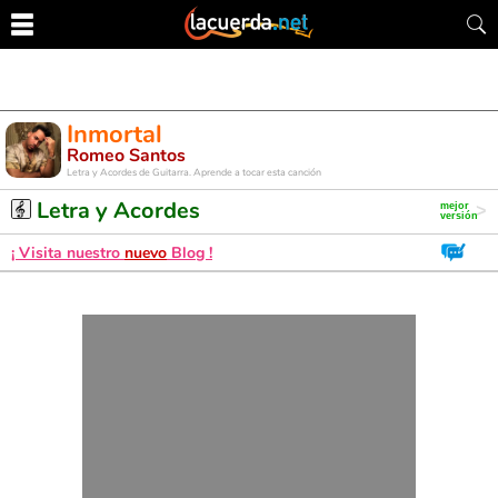
Inmortal
Romeo Santos
Letra y Acordes de Guitarra. Aprende a tocar esta canción
Letra y Acordes
¡ Visita nuestro
nuevo
Blog !