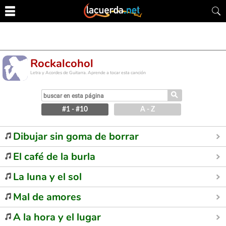
Rockalcohol
Letra y Acordes de Guitarra. Aprende a tocar esta canción
⚲
#1 - #10
A - Z
Dibujar sin goma de borrar
El café de la burla
La luna y el sol
Mal de amores
A la hora y el lugar