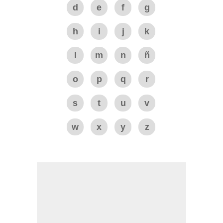
d
e
f
g
h
i
j
k
l
m
n
ñ
o
p
q
r
s
t
u
v
w
x
y
z