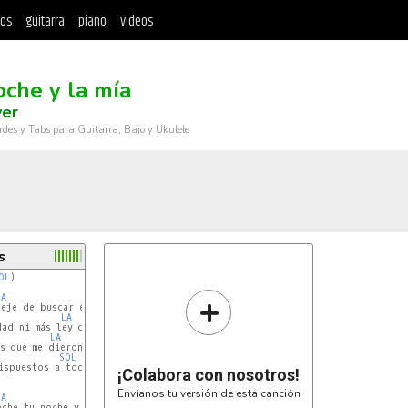
tos
guitarra
piano
videos
oche y la mía
ver
rdes y Tabs para Guitarra, Bajo y Ukulele
s
OL
)

+
LA
SOL
eje de buscar en el aire la razón

LA
SOL
ad ni más ley que la verdad y la dicta el corazón.

LA
SOL
SOL
LA
spuestos a todo mujer...

¡Colabora con nosotros!
Envíanos tu versión de esta canción
LA
SOL