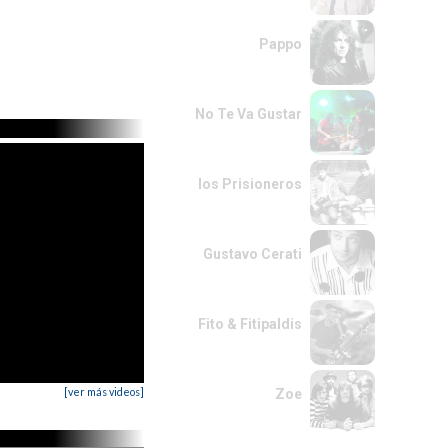
Pappo
No Te Va Gustar
los Prisioneros
Gustavo Cerati
Fito & Fitipaldis
[ver más videos]
Zoe