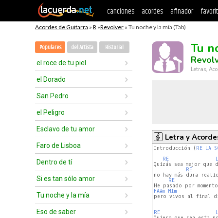
canciones
acordes
afinador
favori
Acordes de Guitarra
»
R
»
Revolver
» Tu noche y la mía (Tab)
Tu n
Populares
del Artista
Historial
Revol
el roce de tu piel
Letras, Aco
el Dorado
San Pedro
el Peligro
Esclavo de tu amor
Letra y Acorde
Faro de Lisboa
Introducción (
RE
LA
S
RE
Dentro de tí
Quizás sea mejor que d
RE
no hay más dura realid
Si es tan sólo amor
RE
FA#m
MIm
Tu noche y la mía
pero vivos al final di
Eso de saber
RE