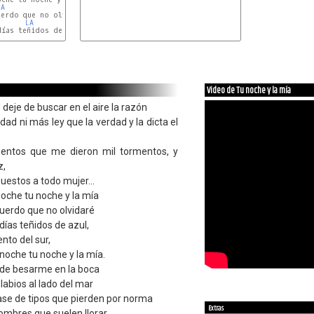
LA
SOL
FA#m
erdo que no olvidaré

LA
ías teñidos de azul,

Video de Tu noche y la mía
deje de buscar en el aire la razón
dad ni más ley que la verdad y la dicta el
ntos que me dieron mil tormentos, y
z,
puestos a todo mujer...
oche tu noche y la mía
uerdo que no olvidaré
días teñidos de azul,
nto del sur,
noche tu noche y la mía.
cide besarme en la boca
labios al lado del mar
ase de tipos que pierden por norma
Extras
ombres que suelen llorar