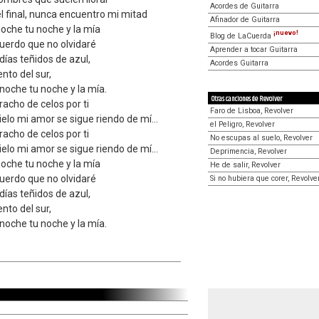
Acordes de Guitarra
l final, nunca encuentro mi mitad
Afinador de Guitarra
oche tu noche y la mía
¡nuevo!
Blog de LaCuerda
uerdo que no olvidaré
Aprender a tocar Guitarra
días teñidos de azul,
Acordes Guitarra
nto del sur,
noche tu noche y la mía.
Otras canciones de Revolver
acho de celos por ti
Faro de Lisboa, Revolver
cielo mi amor se sigue riendo de mí...
el Peligro, Revolver
acho de celos por ti
No escupas al suelo, Revolver
cielo mi amor se sigue riendo de mí...
Deprimencia, Revolver
oche tu noche y la mía
He de salir, Revolver
uerdo que no olvidaré
Si no hubiera que corer, Revolve
días teñidos de azul,
nto del sur,
noche tu noche y la mía.