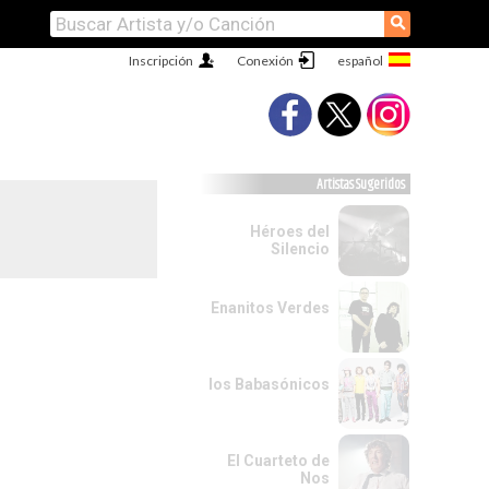
⚲
Inscripción
Conexión
Artistas Sugeridos
Héroes del
Silencio
Enanitos Verdes
los Babasónicos
El Cuarteto de
Nos