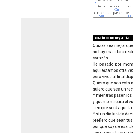
RE
quiero que sea un recu
MIm
Y mientras pasen los d
SOL
LA
Letra de Tu noche y la mía
Quizás sea mejor que 
no hay más dura reali
corazón.
He pasado por mome
aquí estamos otra ve
pero vivos al final dis
Quiero que sea esta n
quiero que sea un rec
Y mientras pasen los 
y queme mi cara el vie
siempre será aquella 
Y si un día la vida de
prefiero que sean tus 
por que soy de esa cl
soy de esa clase de h