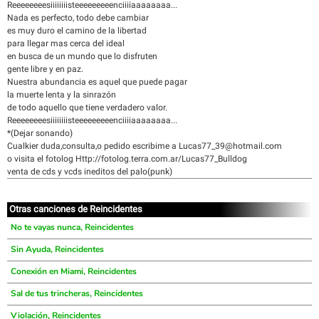
Reeeeeeeesiiiiiiiisteeeeeeeeenciiiiaaaaaaaa...
Nada es perfecto, todo debe cambiar
es muy duro el camino de la libertad
para llegar mas cerca del ideal
en busca de un mundo que lo disfruten
gente libre y en paz.
Nuestra abundancia es aquel que puede pagar
la muerte lenta y la sinrazón
de todo aquello que tiene verdadero valor.
Reeeeeeeesiiiiiiiisteeeeeeeeenciiiiaaaaaaaa...
*(Dejar sonando)
Cualkier duda,consulta,o pedido escribime a Lucas77_39@hotmail.com
o visita el fotolog Http://fotolog.terra.com.ar/Lucas77_Bulldog
venta de cds y vcds ineditos del palo(punk)
Otras canciones de Reincidentes
No te vayas nunca, Reincidentes
Sin Ayuda, Reincidentes
Conexión en Miami, Reincidentes
Sal de tus trincheras, Reincidentes
Violación, Reincidentes