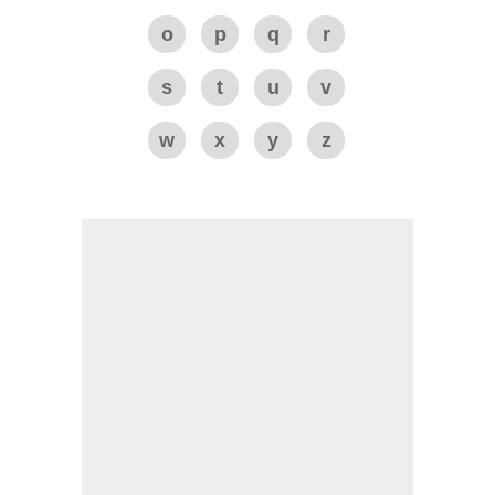
o
p
q
r
s
t
u
v
w
x
y
z