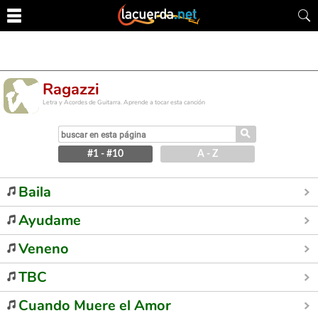
Ragazzi
Letra y Acordes de Guitarra. Aprende a tocar esta canción
⚲
#1 - #10
A - Z
Baila
Ayudame
Veneno
TBC
Cuando Muere el Amor