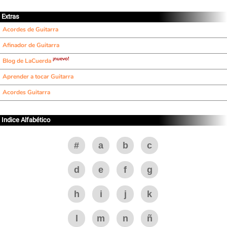
Extras
Acordes de Guitarra
Afinador de Guitarra
¡nuevo!
Blog de LaCuerda
Aprender a tocar Guitarra
Acordes Guitarra
Indice Alfabético
#
a
b
c
d
e
f
g
h
i
j
k
l
m
n
ñ