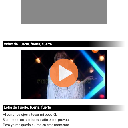
Video de Fuerte, fuerte, fuerte
Letra de Fuerte, fuerte, fuerte
Al cerrar su ojos y tocar mi boca él,
Siento que un sentior extraño él me provoca
Pero yo me quedo quieta en este momento