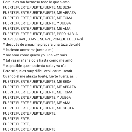
Porque es tan hermoso todo lo que siento
FUERTE,FUERTE,FUERTE,FUERTE, ME BESA
FUERTE,FUERTE,FUERTE,FUERTE, ME ABRAZA
FUERTE,FUERTE,FUERTE,FUERTE, ME TOMA
FUERTE,FUERTE,FUERTE,FUERTE, Y JUEGA
FUERTE,FUERTE,FUERTE,FUERTE, ME AMA
FUERTE,FUERTE,FUERTE,FUERTE, PERO HABLA
SUAVE, SUAVE, SUAVE, SUAVE, PORQUE ÉL ES A-SÍ
Y después de amar, me prepara una taza de café
Y le siento acercarse junto a mí,
Y me ama como quiero yo u-na vez más
Y tal vez mañana odie hasta cómo me amó
Y es posible que me sienta sola y va-cía
Pero sé que es muy difícil expli-car mi sentir
Cuando él me abraza fuerte, fuerte, fuerte, así...
FUERTE,FUERTE,FUERTE,FUERTE, ME BESA
FUERTE,FUERTE,FUERTE,FUERTE, ME ABRAZA
FUERTE,FUERTE,FUERTE,FUERTE, ME TOMA
FUERTE,FUERTE,FUERTE,FUERTE, Y JUEGA
FUERTE,FUERTE,FUERTE,FUERTE, ME AMA
FUERTE,FUERTE,FUERTE,FUERTE, ME GUSTA
FUERTE,FUERTE,FUERTE,FUERTE,
FUERTE,FUERTE,
FUERTE,FUERTE,
FUERTE,FUERTE,FUERTE,FUERTE