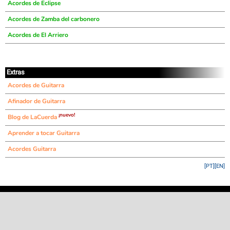
Acordes de Eclipse
Acordes de Zamba del carbonero
Acordes de El Arriero
Extras
Acordes de Guitarra
Afinador de Guitarra
¡nuevo!
Blog de LaCuerda
Aprender a tocar Guitarra
Acordes Guitarra
[PT]
[EN]
©
LaCuerda
.net
·
·
·
aviso legal
privacidad
contacto