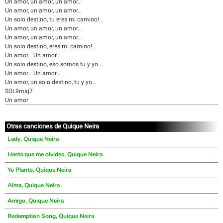
Un amor, un amor, un amor…
Un amor, un amor, un amor…
Un solo destino, tu eres mi camino!…
Un amor, un amor, un amor…
Un amor, un amor, un amor…
Un solo destino, eres mi camino!…
Un amor… Un amor…
Un solo destino, eso somos tu y yo…
Un amor… Un amor…
Un amor, un solo destino, tu y yo…
SOL9maj7
Un amor
Otras canciones de Quique Neira
Lady, Quique Neira
Hasta que me olvides, Quique Neira
Yo Planto, Quique Neira
Alma, Quique Neira
Amigo, Quique Neira
Redemption Song, Quique Neira