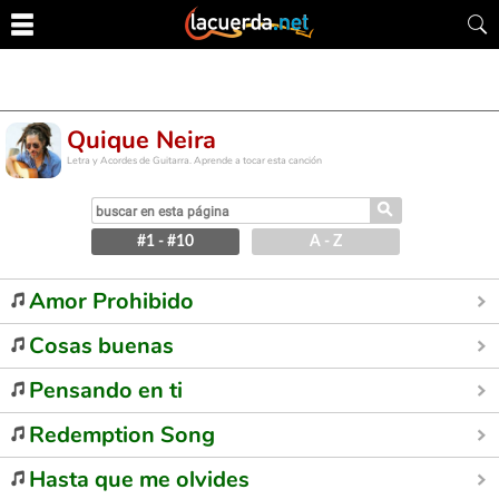
Quique Neira
Letra y Acordes de Guitarra. Aprende a tocar esta canción
⚲
#1 - #10
A - Z
Amor Prohibido
Cosas buenas
Pensando en ti
Redemption Song
Hasta que me olvides