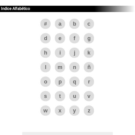
Indice Alfabético
#
a
b
c
d
e
f
g
h
i
j
k
l
m
n
ñ
o
p
q
r
s
t
u
v
w
x
y
z