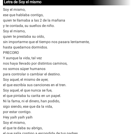
Letra de Soy el mismo
Soy el mismo,
ese que hablaba contigo,
quien te llamaba a las 2 de la mañana
y te contada, su sueños de niño.
Soy el mismo,
quien te prestaba su oído,
sin importarme que el tiempo nos pasara lentamente,
hasta quedarnos dormidos.
PRECORO
Y aunque la vida, tal vez
nos haya llevado por distintos caminos,
no somos súper humanos
para controlar o cambiar el destino.
Soy aquel, el mismo de ayer,
el que escribía sus canciones en el tren.
Soy aquel, el que nunca se fue,
el que pintaba tu carita en un papel.
Ni la fama, ni el dinero, han podido,
sigo siendo, ese que da la vida,
por estar contigo.
Hey yaih yaih yaih
Soy el mismo,
el que te daba su abrigo,
el que salía contigo a escondida de tus padres,