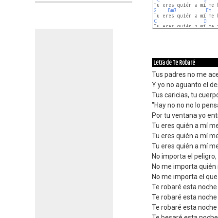
G
Bm7
Em
C
D
C
D
Letra de Te Robaré
Tus padres no me ace
Y yo no aguanto el de
Tus caricias, tu cuer
"Hay no no no lo pens
Por tu ventana yo ent
Tu eres quién a mí m
Tu eres quién a mí me
Tu eres quién a mí me
No importa el peligro,
No me importa quién 
No me importa el que 
Te robaré esta noche
Te robaré esta noche
Te robaré esta noche
Te besaré esta noch