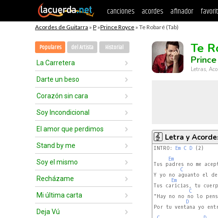
canciones
acordes
afinador
favori
Acordes de Guitarra
»
P
»
Prince Royce
» Te Robaré (Tab)
Te R
Populares
del Artista
Historial
Prince
La Carretera
Letras, Aco
Darte un beso
Corazón sin cara
Soy Incondicional
El amor que perdimos
Letra y Acorde
Stand by me
INTRO: 
Em
C
D
 (2)

Em
Soy el mismo
Tus padres no me acept
C
Y yo no aguanto el de
Recházame
Em
Tus caricias, tu cuerp
C
Mi última carta
"Hay no no no lo pensa
D
Por tu ventana yo entr
Deja Vú
C
D