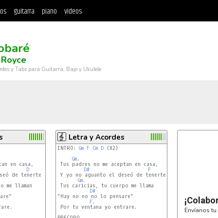
tos
guitarra
piano
videos
obaré
 Royce
rdes y Tabs para Guitarra, Bajo y Ukulele
s
Letra y Acordes
INTRO: 
Gm
F
Cm
D
 (X2)

Gm
.

an en casa,

 Tus padres no me aceptan en casa,

D
D#
F
seó de tenerte otra vez,

 Y yo no aguanto el deseó de tenerte otra vez,

Gm
.

o me llaman

 Tus caricias, tu cuerpo me llama

D#
re"

"Hay no no no lo pensare"

¡Colabo
F
.

are.

 Por tu ventana yo entrare.

Envíanos tu 
PRECORO
