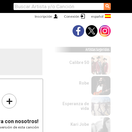
⚲
Inscripción
Conexión
Artistas Sugeridos
Calibre 50
Robe
+
Esperanza de
vida
ra con nosotros!
Kari Jobe
versión de esta canción