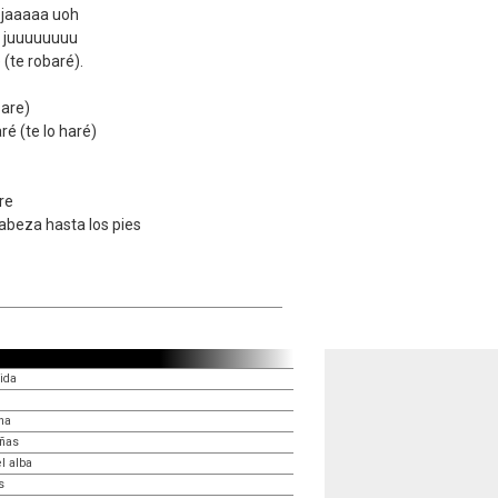
 jaaaaa uoh
e juuuuuuuu
(te robaré).
sare)
ré (te lo haré)
re
abeza hasta los pies
ida
ha
añas
l alba
s