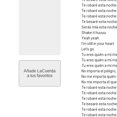
Te robaré esta noche
Te robaré esta noche
Te robaré esta noche
Te besaré esta noch
Serás mía esta noche 
Shake it huuuu
Yeah yeah
I'm still in your heart
Let's go
Tu eres quién a mí m
Tu eres quién a mí me
Tu eres quién a mí me
Añade LaCuerda
No importa el peligro,
a tus favoritos
No me importa quién 
No me importa el que 
Te robaré esta noche
Te robaré esta noche
Te robaré esta noche
Te besaré esta noch
Te robaré esta noche
Te robaré esta noche