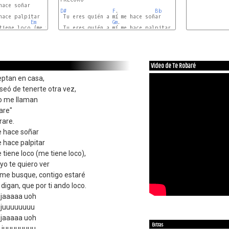
D#
F
.            
Bb
 Tu eres quién a mí me hace soñar

Em
Gm
.

D#
F
.            
Gm
Video de Te Robaré
ptan en casa,
seó de tenerte otra vez,
po me llaman
are"
rare.
e hace soñar
 hace palpitar
 tiene loco (me tiene loco),
 yo te quiero ver
me busque, contigo estaré
digan, que por ti ando loco.
 jaaaaa uoh
 juuuuuuuu
 jaaaaa uoh
Extras
e juuuuuuuu