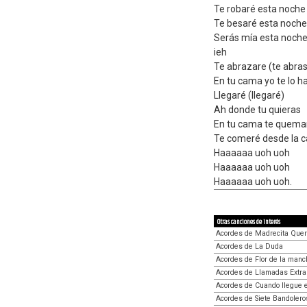
Te robaré esta noche
Te besaré esta noch
Serás mía esta noche 
ieh
Te abrazare (te abra
En tu cama yo te lo ha
Llegaré (llegaré)
Ah donde tu quieras
En tu cama te quema
Te comeré desde la c
Haaaaaa uoh uoh
Haaaaaa uoh uoh
Haaaaaa uoh uoh.
Otras canciones de interés
Acordes de Madrecita Quer
Acordes de La Duda
Acordes de Flor de la manc
Acordes de Llamadas Extr
Acordes de Cuando llegue e
Acordes de Siete Bandolero