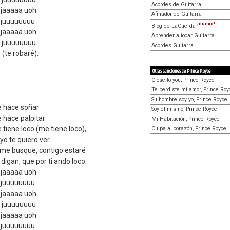
Acordes de Guitarra
 jaaaaa uoh
Afinador de Guitarra
 juuuuuuuu
¡nuevo!
Blog de LaCuerda
 jaaaaa uoh
Aprender a tocar Guitarra
e juuuuuuuu
Acordes Guitarra
(te robaré).
Otras canciones de Prince Royce
Close to you, Prince Royce
Te perdiste mi amor, Prince Roy
Su hombre soy yo, Prince Royce
e hace soñar
Soy el mismo, Prince Royce
 hace palpitar
Mi Habitación, Prince Royce
 tiene loco (me tiene loco),
Culpa al corazón, Prince Royce
 yo te quiero ver
me busque, contigo estaré
digan, que por ti ando loco.
 jaaaaa uoh
 juuuuuuuu
 jaaaaa uoh
e juuuuuuuu
 jaaaaa uoh
 juuuuuuuu