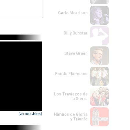
Carla Morrison
Billy Bunster
Steve Green
Fondo Flamenco
Los Traviezos de
la Sierra
[ver más videos]
Himnos de Gloria
y Triunfo