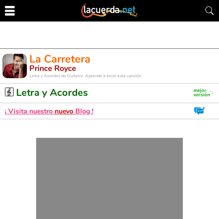
La Carretera
Prince Royce
Letra y Acordes de Guitarra. Aprende a tocar esta canción
Letra y Acordes
¡ Visita nuestro
nuevo
Blog !