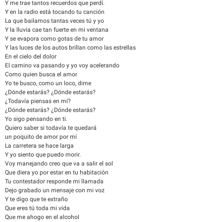
Y me trae tantos recuerdos que perdí.
Y en la radio está tocando tu canción
La que bailamos tantas veces tú y yo
Y la lluvia cae tan fuerte en mi ventana
Y se evapora como gotas de tu amor
Y las luces de los autos brillan como las estrellas
En el cielo del dolor
El camino va pasando y yo voy acelerando
Como quien busca el amor
Yo te busco, como un loco, dime
¿Dónde estarás? ¿Dónde estarás?
¿Todavía piensas en mí?
¿Dónde estarás? ¿Dónde estarás?
Yo sigo pensando en ti.
Quiero saber si todavía te quedará
un poquito de amor por mí
La carretera se hace larga
Y yo siento que puedo morir.
Voy manejando creo que va a salir el sol
Que diera yo por estar en tu habitación
Tu contestador responde mi llamada
Dejo grabado un mensaje con mi voz
Y te digo que te extraño
Que eres tú toda mi vida
Que me ahogo en el alcohol