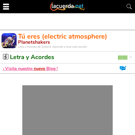
Tú eres (electric atmosphere)
Planetshakers
Letra y Acordes de Guitarra. Aprende a tocar esta canción
Letra y Acordes
¡ Visita nuestro
nuevo
Blog !