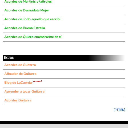
Acordes de Martinis y tafiroles
Acordes de Desnúdate Mujer
Acordes de Todo aquello que escribí
Acordes de Buena Estrella
Acordes de Quiero enamorarme de tí
Extras
Acordes de Guitarra
Afinador de Guitarra
¡nuevo!
Blog de LaCuerda
Aprender a tocar Guitarra
Acordes Guitarra
[PT]
[EN]
©
LaCuerda
.net
·
·
·
aviso legal
privacidad
contacto