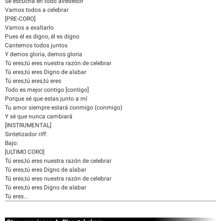
Se escucha en todo alrededor
Vamos todos a celebrar
[PRE-CORO]
Vamos a exaltarlo
Pues él es digno, él es digno
Cantemos todos juntos
Y demos gloria, demos gloria
Tú eres,tú eres nuestra razón de celebrar
Tú eres,tú eres Digno de alabar
Tú eres,tú eres,tú eres
Todo es mejor contigo [contigo]
Porque sé que estas junto a mí
Tu amor siempre estará conmigo (conmigo)
Y sé que nunca cambiará
[INSTRUMENTAL]
Sintetizador riff:
Bajo:
[ULTIMO CORO]
Tú eres,tú eres nuestra razón de celebrar
Tú eres,tú eres Digno de alabar
Tú eres,tú eres nuestra razón de celebrar
Tú eres,tú eres Digno de alabar
Tú eres...