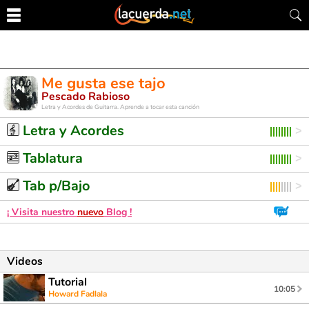
Me gusta ese tajo
Pescado Rabioso
Letra y Acordes de Guitarra. Aprende a tocar esta canción
Letra y Acordes
Tablatura
Tab p/Bajo
¡ Visita nuestro
nuevo
Blog !
Videos
Tutorial
10:05
Howard Fadlala