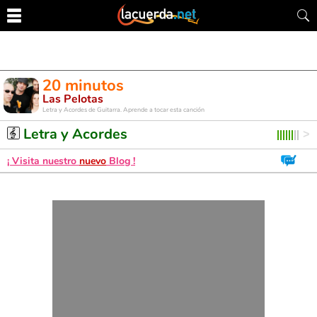
20 minutos
Las Pelotas
Letra y Acordes de Guitarra. Aprende a tocar esta canción
Letra y Acordes
¡ Visita nuestro
nuevo
Blog !