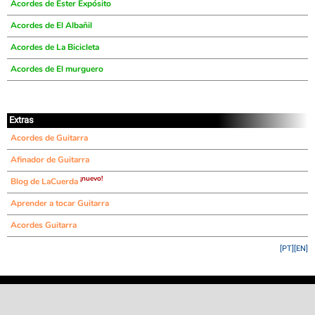
Acordes de Ester Expósito
Acordes de El Albañil
Acordes de La Bicicleta
Acordes de El murguero
Extras
Acordes de Guitarra
Afinador de Guitarra
¡nuevo!
Blog de LaCuerda
Aprender a tocar Guitarra
Acordes Guitarra
[PT]
[EN]
©
LaCuerda
.net
·
·
·
aviso legal
privacidad
contacto