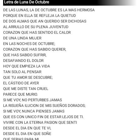
Letra de Luna De Octubre
DE LAS LUNAS, LA DE OCTUBRE ES LA MAS HERMOSA
PORQUE EN ELLA SE REFLEJA LA QUIETUD
DE DOS ALMAS QUE AN QUERIDO SER DICHOSAS
AL ARRULLO DE SU PLENA JUVENTUD
CORAZON QUE HAS SENTIDO EL CALOR
DE UNA LINDA MUJER
EN LAS NOCHES DE OCTUBRE;
CORAZON QUE HAS SABIDO QUERER,
QUE HAS SABIDO SUFRIR,
DESAFIANDO EL DOLOR
HOY QUE EMPIEZA LA VIDA
TAN SOLO AL PENSAR
QUE TU AMOR SE DESCUBRE;
EL CÁSTIDO DE AYER
QUE ME DISTE TAN CRUEL
PARECE QUE MURIO.
SI ME VOY, NO PERTURBES JAMAS
LA RISUEÑA ILUCION DE MIS SUEÑOS DORADOS;
SI ME VOY, NUNCA PIENSES JAMAS
QUE ES CON UNICO FIN DE ESTAR LEJOS DE TI.
VIVIRE CON LA ETERNA PASION QUE SENTI
DESDE EL DIA EN QUE TE VI,
DESDE EL DIA EN QUE SOÑE
QUE SERIAS PARA MI.