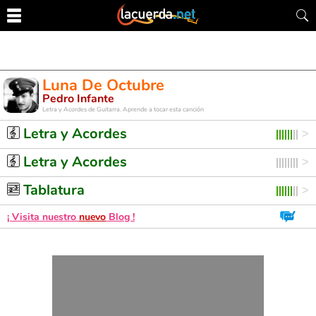
Luna De Octubre
Pedro Infante
Letra y Acordes de Guitarra. Aprende a tocar esta canción
Letra y Acordes
Letra y Acordes
Tablatura
¡ Visita nuestro
nuevo
Blog !